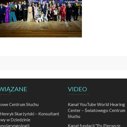
WIĄZANE
VIDEO
towe Centrum Słuchu
Kanał YouTube World Hearing
Center – Światowego Centrum
 Henryk Skarżyński – Konsultant
Słuchu
wy w Dziedzinie
ynolaryngologii
Kanał fundacji "Po Pierwsze