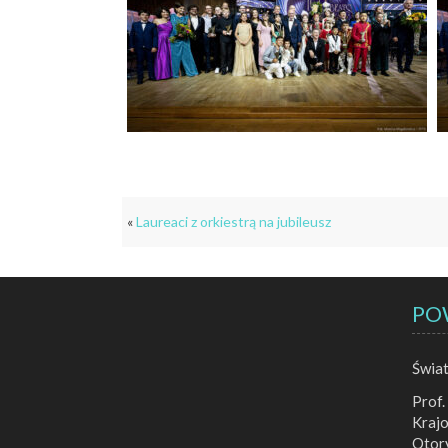
«
Laureaci z orkiestrą na jubileusz
PO
Świa
Prof.
Krajo
Otor