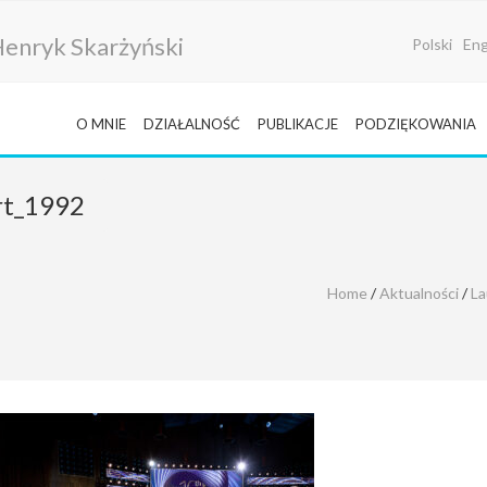
i Henryk Skarżyński
Polski
Eng
O MNIE
DZIAŁALNOŚĆ
PUBLIKACJE
PODZIĘKOWANIA
rt_1992
Home
/
Aktualności
/
La