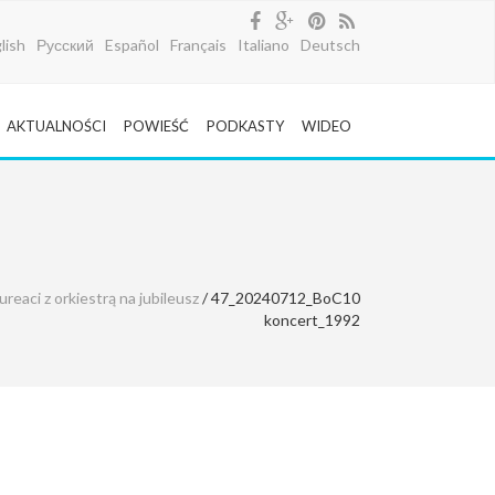
lish
Русский
Español
Français
Italiano
Deutsch
AKTUALNOŚCI
POWIEŚĆ
PODKASTY
WIDEO
ureaci z orkiestrą na jubileusz
/ 47_20240712_BoC10
koncert_1992