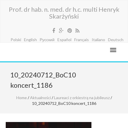
Prof. dr hab. n. med. dr h.c. multi Henryk
Skarżyński
Polski
English
Русский
Español
Français
Italiano
Deutsch
10_20240712_BoC10
koncert_1186
Home
/
Aktualności
/
Laureaci z orkiestrą na jubileusz
/
10_20240712_BoC10 koncert_1186