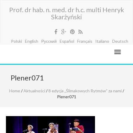
Prof. dr hab. n. med. dr h.c. multi Henryk
Skarżyński
Polski
English
Русский
Español
Français
Italiano
Deutsch
Plener071
Home
/
Aktualności
/
8 edycja „Ślimakowych Rytmów” za nami
/
Plener071