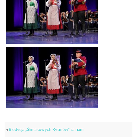
«
8 edycja „Ślimakowych Rytmów” za nami