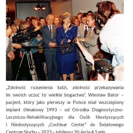
„Zdolność rozumienia ludzi, zdolność przekazywania
im swoich uczuć to wielkie bogactwo”. Wiesław Bator –
pacjent, który jako pierwszy w Polsce miał wszczepiony
implant ślimakowy 1993 – od Ośrodka Diagnostyczno-
Leczniczo-Rehabilitacyjnego dla Osób Niesłyszących
i Niedosłyszących „Cochlear Center” do Światowego
Centrum Słuchu – 2023 – jubileusz 30-lecia 4,5 mln ..