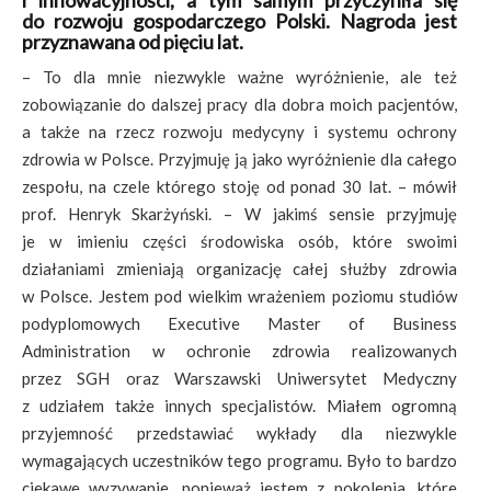
i innowacyjności, a tym samym przyczyniła się
do rozwoju gospodarczego Polski. Nagroda jest
przyznawana od pięciu lat.
– To dla mnie niezwykle ważne wyróżnienie, ale też
zobowiązanie do dalszej pracy dla dobra moich pacjentów,
a także na rzecz rozwoju medycyny i systemu ochrony
zdrowia w Polsce. Przyjmuję ją jako wyróżnienie dla całego
zespołu, na czele którego stoję od ponad 30 lat. – mówił
prof. Henryk Skarżyński. – W jakimś sensie przyjmuję
je w imieniu części środowiska osób, które swoimi
działaniami zmieniają organizację całej służby zdrowia
w Polsce. Jestem pod wielkim wrażeniem poziomu studiów
podyplomowych Executive Master of Business
Administration w ochronie zdrowia realizowanych
przez SGH oraz Warszawski Uniwersytet Medyczny
z udziałem także innych specjalistów. Miałem ogromną
przyjemność przedstawiać wykłady dla niezwykle
wymagających uczestników tego programu. Było to bardzo
ciekawe wyzywanie, ponieważ jestem z pokolenia, które