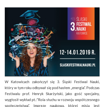
W Katowicach zakończył się 3. Śląski Festiwal Nauki,
który w tym roku odbywał się pod hasłem „energia”. Podczas
Festiwalu prof. Henryk Skarżyński, jako gość specjalny,
wygłosił wykład pt.:”Rola słuchu w rozwoju współczesnego
społeczeństwa”. Imprezę naukową, której misją jest