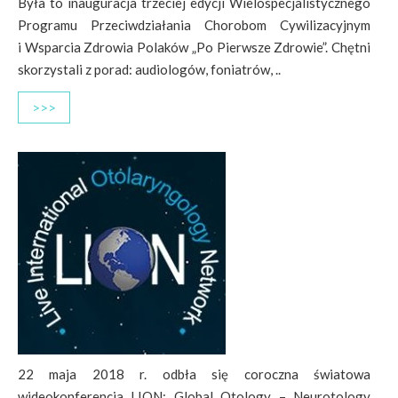
Była to inauguracja trzeciej edycji Wielospecjalistycznego
Programu Przeciwdziałania Chorobom Cywilizacyjnym
i Wsparcia Zdrowia Polaków „Po Pierwsze Zdrowie”. Chętni
skorzystali z porad: audiologów, foniatrów, ..
>>>
22 maja 2018 r. odbła się coroczna światowa
wideokonferencja LION: Global Otology – Neurotology