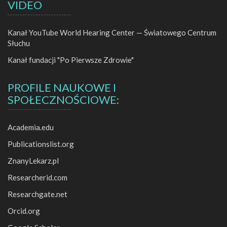
VIDEO
Kanał YouTube World Hearing Center — Światowego Centrum
Słuchu
Kanał fundacji "Po Pierwsze Zdrowie"
PROFILE NAUKOWE I
SPOŁECZNOŚCIOWE:
Academia.edu
Publicationslist.org
ZnanyLekarz.pl
Researcherid.com
Researchgate.net
Orcid.org