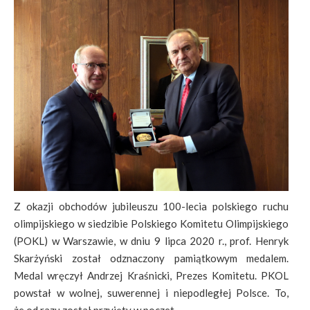
Z okazji obchodów jubileuszu 100-lecia polskiego ruchu
olimpijskiego w siedzibie Polskiego Komitetu Olimpijskiego
(POKL) w Warszawie, w dniu 9 lipca 2020 r., prof. Henryk
Skarżyński został odznaczony pamiątkowym medalem.
Medal wręczył Andrzej Kraśnicki, Prezes Komitetu. PKOL
powstał w wolnej, suwerennej i niepodległej Polsce. To,