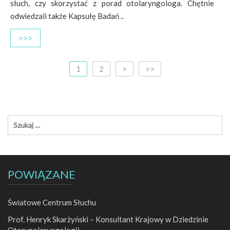
słuch, czy skorzystać z porad otolaryngologa. Chętnie
odwiedzali także Kapsułę Badań ..
>>>
1
2
>
>>
POWIĄZANE
Światowe Centrum Słuchu
Prof. Henryk Skarżyński – Konsultant Krajowy w Dziedzinie