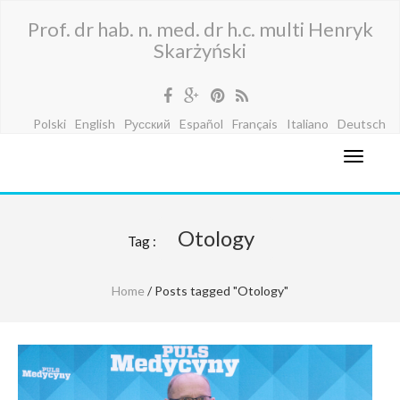
Prof. dr hab. n. med. dr h.c. multi Henryk
Skarżyński
Polski
English
Русский
Español
Français
Italiano
Deutsch
Otology
Tag :
Home
/ Posts tagged "Otology"