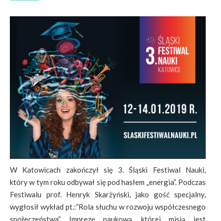
W Katowicach zakończył się 3. Śląski Festiwal Nauki,
który w tym roku odbywał się pod hasłem „energia”. Podczas
Festiwalu prof. Henryk Skarżyński, jako gość specjalny,
wygłosił wykład pt.:”Rola słuchu w rozwoju współczesnego
społeczeństwa”. Imprezę naukową, której misją jest