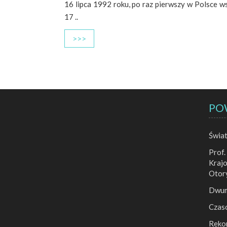
16 lipca 1992 roku, po raz pierwszy w Polsce ws
17 ..
>>>
PO
Świa
Prof.
Krajo
Otor
Dwumi
Czas
Reko