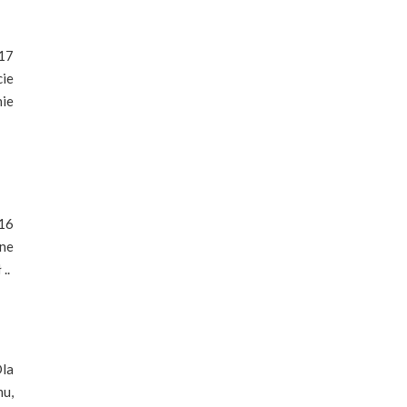
017
cie
ie
016
one
..
Dla
mu,