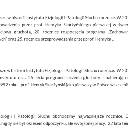
sze w historii Instytutu Fizjologii i Patologii Słuchu rocznice. W 2
rowadzenia przez prof. Henryka Skarżyńskiego pierwszej w świe
ściową głuchotą, 20. rocznicę rozpoczęcia programu „Zachowan
ch” oraz 25. rocznicę przeprowadzenia przez prof. Henryka ..
sze w historii Instytutu Fizjologii i Patologii Słuchu rocznice. W 2
Instytutu oraz 25–lecia programu leczenia głuchoty – nabierają 
992 roku, prof. Henryk Skarżyński jako pierwszy w Polsce wszczepił 
jologii i Patologii Słuchu obchodzimy najważniejsze rocznice. 
c nigdy nie był okresem odpoczynku, ale wytężonej pracy. 22 lata te