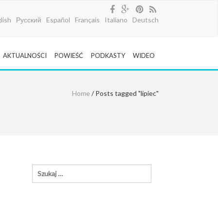
lish
Русский
Español
Français
Italiano
Deutsch
AKTUALNOŚCI
POWIEŚĆ
PODKASTY
WIDEO
Home
/ Posts tagged "lipiec"