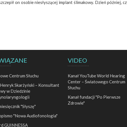
zczepił on osobie niesłyszącej implant ślimakowy. Dzień później, cz
WIĄZANE
VIDEO
towe Centrum Słuchu
Kanał YouTube World Hearing
Center – Światowego Centrum
 Henryk Skarżyński – Konsultant
Słuchu
wy w Dziedzinie
ynolaryngologii
Kanał fundacji "Po Pierwsze
Zdrowie"
esięcznik "Słyszę"
opismo "Nowa Audiofonologia"
rd GUINNESSA