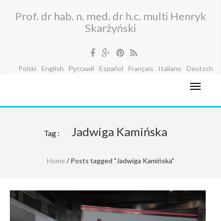
Prof. dr hab. n. med. dr h.c. multi Henryk
Skarżyński
Polski
English
Русский
Español
Français
Italiano
Deutsch
Jadwiga Kamińska
Tag :
Home
/ Posts tagged "Jadwiga Kamińska"