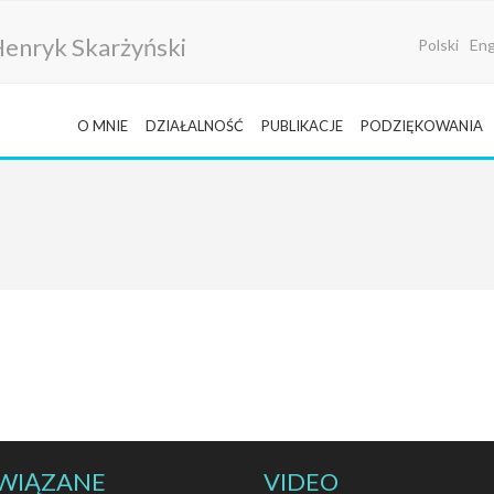
i Henryk Skarżyński
Polski
Eng
O MNIE
DZIAŁALNOŚĆ
PUBLIKACJE
PODZIĘKOWANIA
WIĄZANE
VIDEO