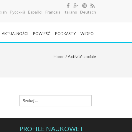
lish
Русский
Español
Français
Italiano
Deutsch
AKTUALNOŚCI
POWIEŚĆ
PODKASTY
WIDEO
Home
/ Activité sociale
PROFILE NAUKOWE I