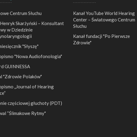
towe Centrum Słuchu
Kanał YouTube World Hearing
Center – Światowego Centrum
 Henryk Skarżyński – Konsultant
Słuchu
wy w Dziedzinie
ynolaryngologii
Kanał fundacji "Po Pierwsze
Zdrowie"
esięcznik "Słyszę"
opismo "Nowa Audiofonologia"
rd GUINNESSA
al "Zdrowie Polaków"
pismo „Journal of Hearing
ce”
nie częściowej głuchoty (PDT)
wal “Ślimakowe Rytmy"