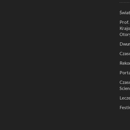
Świa
Prof.
Krajo
Otor
Dwumi
Czas
Reko
Port
Czaso
Scien
Lecze
Festi