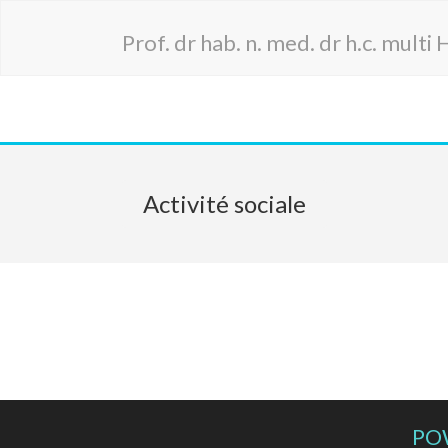
Prof. dr hab. n. med. dr h.c. mult
Activité sociale
PO