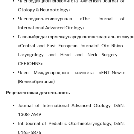
Членредакционногокомитета «American Journal of
Otology & Neurootology»
Членредколлегиижурнала «The Journal of
International Advanced Otology»
Главныйредактормеждународногоежеквартальногожур
«Central and East European Journalof Oto-Rhino-
Laryngology and Head and Neck Surgery –
CEEJOHNS»
Член Международного комитета «ENT-News»
(Великобритания)
Рецензентская деятельность
Journal of International Advanced Otology, ISSN:
1308-7649
Int Journal of Pediatric Otorhinolaryngology, ISSN:
0165-5876