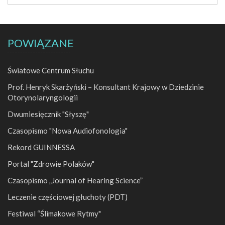
POWIĄZANE
Światowe Centrum Słuchu
Prof. Henryk Skarżyński – Konsultant Krajowy w Dziedzinie
Otorynolaryngologii
Dwumiesięcznik "Słyszę"
Czasopismo "Nowa Audiofonologia"
Rekord GUINNESSA
Portal "Zdrowie Polaków"
Czasopismo „Journal of Hearing Science”
Leczenie częściowej głuchoty (PDT)
Festiwal “Ślimakowe Rytmy"