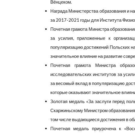
Вёнцеком.
Награда Министерства образования и на
за 2017-2021 годы для Института Физио
Почетная грамота Министра образования
за усилия, приложенные к организа
популяризацию достижений Польских на
значительное влияние на развитие совр
Почетная грамота Министра образо
исследовательских институтов за усили
за весомый вклад в популяризацию дос
которые оказывают значительное влияни
Золотая медаль «За заслуги перед поль
Скаржиньскому Министром образования и
том числе выдающиеся достижения в обл
Почетная медаль приурочена к «Восс