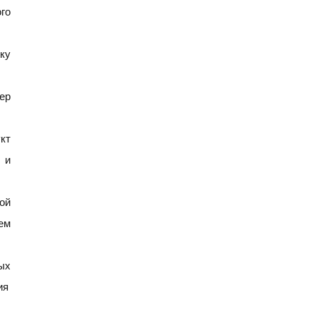
го
ку
ер
кт
 и
ой
ем
мых
ия