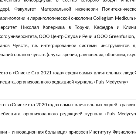
дер), Факультет Материальной инженерии Политехническо
рингологии и ларингологической онкологии Collegium Medicum и
ерситет Николая Коперника в Торуни, Кафедра и Клини
го университета, ООО Центр Слуха и Речи и ООО Greenfusion, 
нов Чувств, т.е. интегрированной системы инструментов д
аний органов чувств (слуха, зрения, равновесия, обоняния, вку
есто в «Списке Ста 2021 года» среди самых влиятельных людей
исцита, организованного редакцией журнала «Puls Medycyny»
сто в «Списке ста 2020 года» самых влиятельных людей в развит
ебисцита, организованного редакцией журнала «Puls Medycyn
нии – инновационная больница» присвоен Институту Физиологии