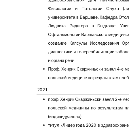
Физиологии и Патологии Слуха (ли
университета в Варшаве, Кафедра Отола
Людвика Ридигера в Быдгоще, Унив
Офтальмологии Варшавского медицинско
создание Капсулы Исследования Орга
диагностики и телереабилитации заболев
и органа речи
Проф. Хенрик Скаржиньски занял 4-е м
польской медицине по результатам плеб
2021
проф. Хенрик Скаржиньски занял 2-е ме
польской медицины по результатам пл
(индивидуально)
титул «Лидер года 2020 в здравоохране