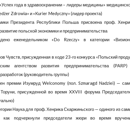
 «Успех года в здравоохранении – лидеры медицины» медицинско
dżer Zdrowia» и «Kurier Medyczny» (лидер проекта)
мики Президента Республики Польша присвоена проф. Хенри
развитие польской экономики и предпринимательства
ждено еженедельником «Do Rzeczy» в категории «Визион
ов Чувств, присужденная в ходе 23-го конкурса «Польский проду
ьским агентством развития предпринимательства (PARP)
разработок (руководитель группы)
ен премии Изумруд Welconomy (пол. Szmaragd Nadziei) — сам
Торуни, присужденной во время XXVIII форума Председател
уально)
тегории Наука для проф. Хенрика Скаржиньского — одиного из са
, как подчеркнули председатели жюри во время вручен