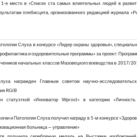
1-е место в «Списке ста самых влиятельных людей в развит
зультатам плебисцита, организованного редакцией журнала «Pu
тологии Слуха в конкурсе «Лидер охраны здоровья», специальн
Профилактика и оздоровительные программы» за проект: Програм
учеников начальных классов Мазовецкого воеводства в 2017/20
луха награжден Главным советом научно-исследовательск
тия
RGIB
ен статуэткой «Инноватор Wprost» в категории «Личность
гии и Патологии Слуха получил награду в 5-м конкурсе «Здоров
новационная больница — управление»
тв получила серебряную медаль на Выставке изобретений