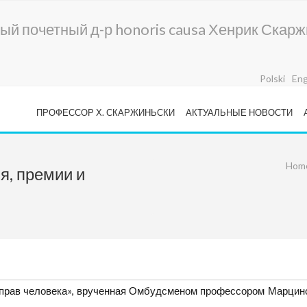
ный почетный д-р honoris causa Хенрик Скар
Polski
Eng
ПРОФЕССОР Х. СКАРЖИНЬСКИ
АКТУАЛЬНЫЕ НОВОСТИ
Hom
я, премии и
е прав человека», врученная Омбудсменом профессором Марцин