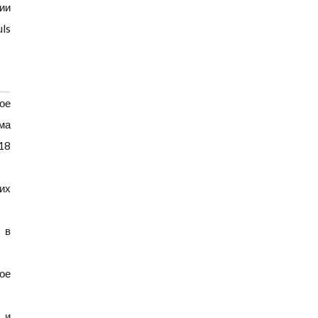
ии
ls
ое
ма
18
их
 в
ое
 и