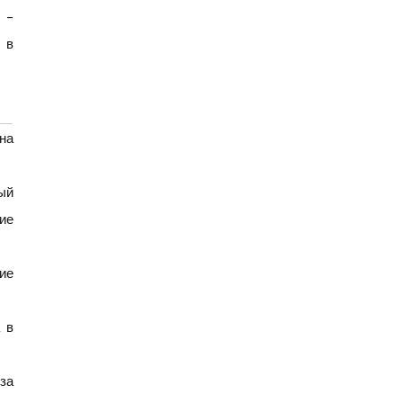
 –
 в
на
ый
ие
ие
 в
за