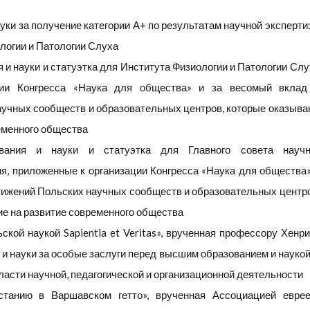
уки за получение категории А+ по результатам научной эксперти
логии и Патологии Слуха
 и науки и статуэтка для Института Физиологии и Патологии Слу
ции Конгресса «Наука для общества» и за весомый вклад
учных сообществ и образовательных центров, которые оказыва
еменного общества
вания и науки и статуэтка для Главного совета научн
я, приложенные к организации Конгресса «Наука для общества»
тижений Польских научных сообществ и образовательных центро
е на развитие современного общества
ской наукой Sapientia et Veritas», врученная профессору Хенри
 науки за особые заслуги перед высшим образованием и наукой,
асти научной, педагогической и организационной деятельности
танию в Варшавском гетто», врученная Ассоциацией еврее