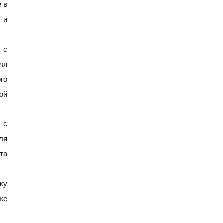
 в
 и
 с
ля
го
ой
 с
ля
та
ку
же