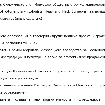
а Скаржиньского от Иракского общества оториноларингологов
 of Otorhinolaryngologists Head and Neck Surgeons) за вклад
иалистов (индивидуально)
ого образования в категории «Другие великие проекты» вруче
л «Прерванная тишина»
еатом Премии Маршала Мазовецкого воеводства за неоценим
цких традиций и культуры, а также за эффективное продвижен
титута Физиологии и Патологии Слуха за особый вклад в развит
социальной ролью науки
хранении» признана Институту Физиологии и Патологии Слуха
 и образование»
митета Польши в знак признательности и благодарности 