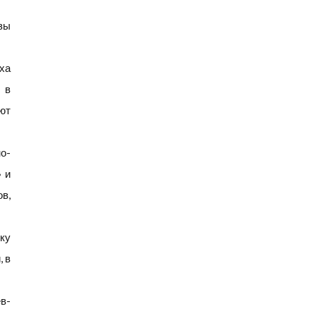
зы
ха
 в
ют
о-
 и
в,
ку
 в
в-