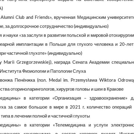
А)
«
Alumni Club and Friends
», врученная Медицинским университет
е, за долгосрочное сотрудничество (индивидуально)
и науки «за заслуги в развитии польской и мировой отохирургии
леарной имплантации в Польше для глухого человека и 20-лет
при частичной глухоте» (индивидуально)
y Marii Grzegorzewskiej), награда Сената Академии специальн
 Института Физиологии и Патологии Слуха
онжа Пенёнжка (пол. Medal im. Przemysława Wiktora Odrową
ства оториноларингологов, хирургов головы и шеи в Кракове
едицины» в категории «Организация – здравоохранение» д
уха за самое большое в мире в 2021 г. количество операций 
типа в лечении полной и частичной глухоты
едицины» в категории «Телемедицина и услуги электронно
шленного консорциума, в состав которого входят Инстит