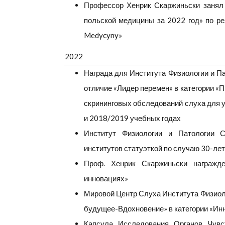
Профессор Хенрик Скаржиньски занял 
польской медицины за 2022 год» по ре
Medycyny»
2022
Награда для Института Физиологии и Па
отличие «Лидер перемен» в категории «
скрининговых обследований слуха для 
и 2018/2019 учебных годах
Институт Физиологии и Патологии С
институтов статуэткой по случаю 30-ле
Проф.
Хенрик Скаржиньски награжд
инновациях»
Мировой Центр Слуха Института Физиоло
будущее-Вдохновение» в категории «Ин
Капсула Исследования Органов Чувс