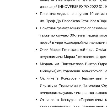
инноваций INNOVERSE EXPO 2022 (СШ
Почетная медаль по случаю 10-летия 
им.
Проф.
Др.
Параскева Стоянова в Варн
Почетная грамота Министра образования 
также по случаю 30-летия первой кох
первой в мире кохлеарной имплантации 
Очки Марии Гжегожевской (пол. Okular
педагогики им. Марии Гжегожевской, для
Медаль им. Пшемыслава Виктор Одров
Pieniążka) от Отделения Польского обще
Отличие в Конкурсе «Перспективы м
Института Физиологии и Патологии Сл
вживлению слуховых имплантов разного 
Отличие в Конкурсе «Перспективы м
здравоохранения» для Научно-промы