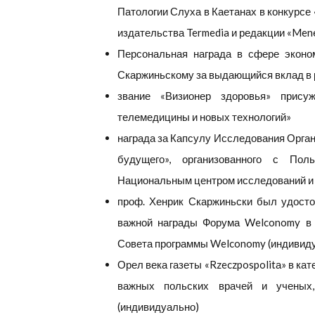
Патологии Слуха в Каетанах в конкурсе
издательства Termedia и редакции «Mene
Персональная награда в сфере эконо
Скаржиньскому за выдающийся вклад в 
звание «Визионер здоровья» прису
телемедицины и новых технологий»
награда за Капсулу Исследования Орган
будущего», организованного с Пол
Национальным центром исследований и 
проф. Хенрик Скаржиньски был удосто
важной награды Форума Welconomy в 
Совета программы Welconomy (индивид
Орел века газеты «Rzeczpospolitа» в ка
важных польских врачей и ученых
(индивидуально)