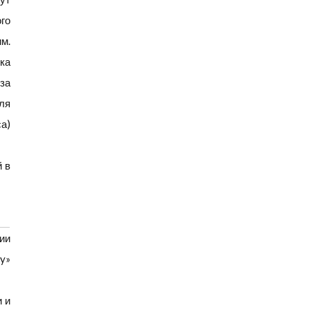
го
м.
ка
за
ля
са)
 в
ии
y»
 и