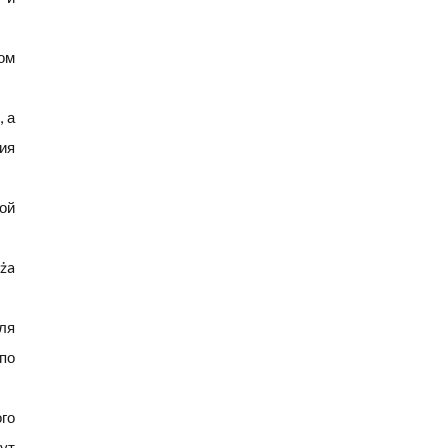
ом
, а
ия
ой
ża
ля
по
го
ут