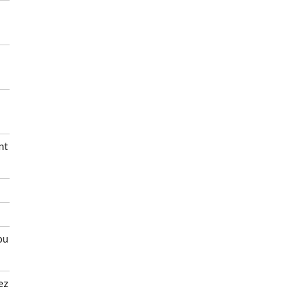
nt
ou
ez