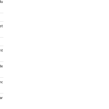
du
et
nt
de
nc
ar