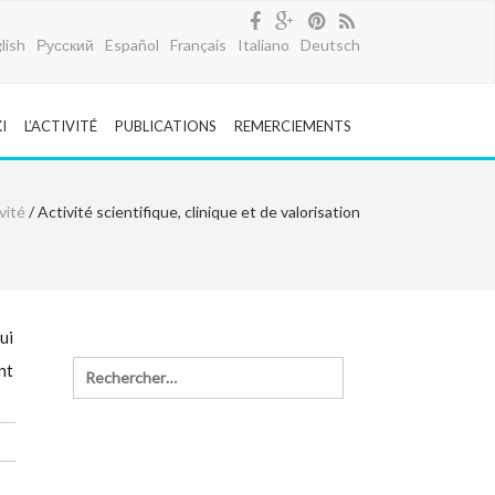
lish
Русский
Español
Français
Italiano
Deutsch
I
L’ACTIVITÉ
PUBLICATIONS
REMERCIEMENTS
ivité
/ Activité scientifique, clinique et de valorisation
ui
nt