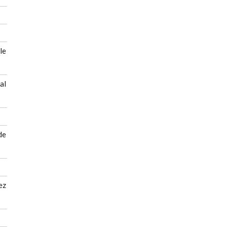
le
al
de
ez