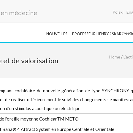
r en médecine
Polski
Eng
NOUVELLES
PROFESSEUR HENRYK SKARŻYŃSK
Home
/
L’act
e et de valorisation
 implant cochléaire de nouvelle génération de type SYNCHRONY q
t de réaliser ultérieurement le suivi des changements se manifesta
tion d'un stimulus acoustique ou électrique
t de l'oreille moyenne CochlearTM MET©
if Baha® 4 Attract System en Europe Centrale et Orientale