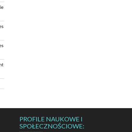
ie
es
es
nt
PROFILE NAUKOWE I
SPOŁECZNOŚCIOWE: