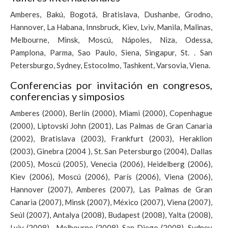
Amberes,
Bakú
,
Bogotá
, Bratislava,
Dushanbe
, Grodno,
Hannover
, La Habana, Innsbruck, Kiev,
Lviv
, Manila,
Malinas,
Melbourne
, Minsk, Moscú, Nápoles, Niza,
Odessa
,
Pamplona, Parma,
Sao
Paulo
, Siena, Singapur,
St.
.
San
Petersburgo,
Sydney
, Estocolmo,
Tashkent
, Varsovia, Viena.
Conferencias por invitación en congresos,
conferencias y simposios
Amberes (2000), Berlín (2000), Miami (2000), Copenhague
(2000), Liptovski John (2001), Las Palmas de Gran Canaria
(2002), Bratislava (2003), Frankfurt (2003), Heraklion
(2003), Ginebra (2004
), St.
San Petersburgo (2004), Dallas
(2005), Moscú (2005), Venecia (2006), Heidelberg (2006),
Kiev (2006), Moscú (2006), París (2006), Viena (2006),
Hannover (2007),
Amberes (2007), Las Palmas de Gran
Canaria (2007), Minsk (2007), México (2007), Viena (2007),
Seúl (2007), Antalya (2008), Budapest (2008), Yalta (2008),
Lviv (2008)
, Melbourne (2008), San Diego (2008), Sydney