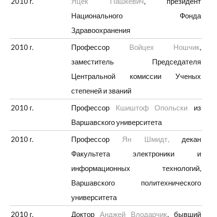
2010 г.
Яцек Пашкевич
, президент
Национального Фонда
Здравоохранения
2010 г.
Профессор
Войцех Ношчик
,
заместитель Председателя
Центральной комиссии Ученых
степеней и званий
2010 г.
Профессор
Кшиштоф Опольски
из
Варшавского университета
2010 г.
Профессор
Ян Шмидт,
декан
Факультета электроники и
информационных технологий,
Варшавского политехнического
университета
2010 г.
Доктор
Анджей Влодарчик
, бывший