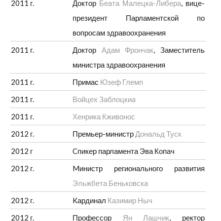
2011 г.
Доктор
Беата Малецка-Либера
, вице-
президент Парламентской по
вопросам здравоохранения
2011 г.
Доктор
Адам Фрончак
, Заместитель
министра здравоохранения
2011 г.
Примас
Юзеф Глемп
2011 г.
Войцех Заблоцкиa
2011 г.
Хенрика Кживонос
2012 г.
Премьер-министр
Дональд Туск
2012 г
Cпикер парламента Эва Копач
2012 г.
Mинистр регионального развития
Эльжбета Беньковска
2012 г.
Kардинал
Казимир Ныч
2012 г.
Профессор
Ян Лашчик
, ректор