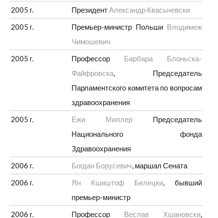
2005 г.
Президент
Александр Квасьневски
2005 г.
Премьер-министр Польши
Влодимеж
Чимошевич
2005 г.
Профессор
Барбара Блоньска-
Файфровска
, Председатель
Парламентского комитета по вопросам
здравоохранения
2005 г.
Ежи Миллер
Председатель
Национального фонда
Здравоохранения
2006 г.
Богдан Борусевич
, маршал Сената
2006 г.
Ян Кшиштоф Белецки
, бывший
премьер-министр
2006 г.
Профессор
Веслав Хшановски
,