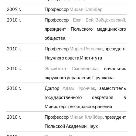
2009 г.
Профессор
Михал Кляйбер
2010 г.
Профессор
Ежи Вой-Войцеховский
,
президент Польского медицинского
общества
2010 г.
Профессор
Марек Роговски
, президент
Научного совета Института
2010 г.
Эльжбета Смолиньска
, начальник
окружного управления Прушкова
2010 г.
Доктор
Адам Фрончак
, заместитель
государственного секретаря в
Министерстве здравоохранения
2010 г.
Профессор
Михал Кляйбер
, президент
Польской Академии Наук