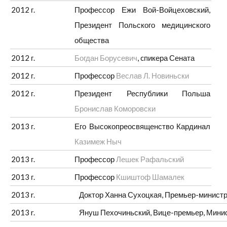
2012 г.
Профессор Ежи Вой-Войцеховский,
Президент Польского медицинского
общества
2012 г.
Богдан Борусевич
, cпикера Сената
2012 г.
Профессор
Веслав Л. Новиньски
2012 г.
Президент Республики Польша
Бронислав Коморовски
2013 г.
Его Высокопреосвященство Кардинал
Казимеж Ныч
2013 г.
Профессор
Лешек Рафальский
2013 г.
Профессор
Кшиштоф Шамалек
2013 r.
Доктор Ханна Сухоцкая, Премьер-минист
2013 r.
Януш Пехочиньский,
Вице-премьер
, Мини