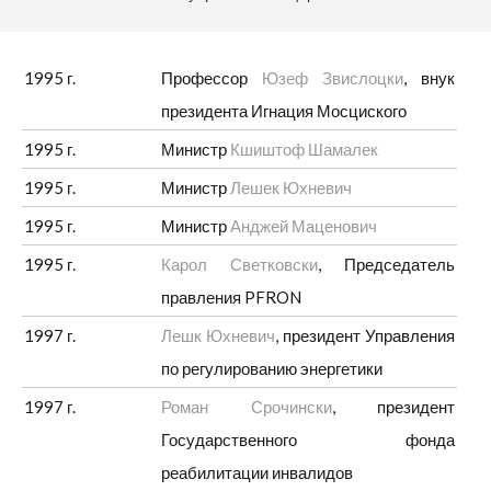
1995 г.
Профессор
Юзеф Звислоцки
, внук
президента Игнация Мосциского
1995 г.
Министр
Кшиштоф Шамалек
1995 г.
Министр
Лешек Юхневич
1995 г.
Министр
Анджей Маценович
1995 г.
Карол Светковски
, Председатель
правления PFRON
1997 г.
Лешк Юхневич
, президент Управления
по регулированию энергетики
1997 г.
Роман Срочински
, президент
Государственного фонда
реабилитации инвалидов