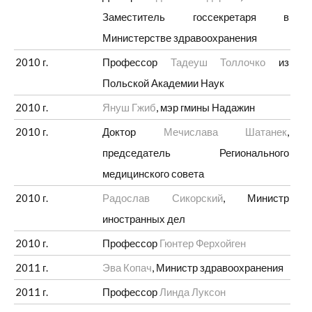
Заместитель госсекретаря в
Министерстве здравоохранения
2010 г.
Профессор
Тадеуш Толлочко
из
Польской Академии Наук
2010 г.
Януш Гжиб
, мэр гмины Надажин
2010 г.
Доктор
Мечислава Шатанек
,
председатель Регионального
медицинского совета
2010 г.
Радослав Сикорский
, Министр
иностранных дел
2010 г.
Профессор
Гюнтер Ферхойген
2011 г.
Эва Копач
, Министр здравоохранения
2011 г.
Профессор
Линда Луксон