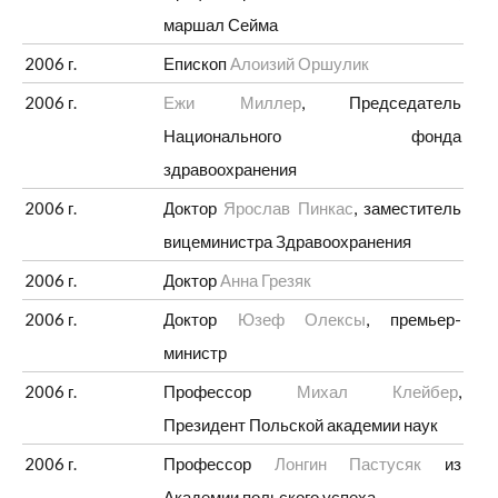
маршал Сейма
2006 г.
Епископ
Алоизий Оршулик
2006 г.
Ежи Миллер
, Председатель
Национального фонда
здравоохранения
2006 г.
Доктор
Ярослав Пинкас
, заместитель
вицеминистра Здравоохранения
2006 г.
Доктор
Анна Грезяк
2006 г.
Доктор
Юзеф Олексы
, премьер-
министр
2006 г.
Профессор
Михал Клейбер
,
Президент Польской академии наук
2006 г.
Профессор
Лонгин Пастусяк
из
Академии польского успеха