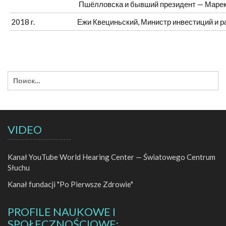
Пшёлловска и бывший президент — Маре
2018 r.
Ежи Квециньский
,
Министр инвестиций и 
VIDEO
Kanał YouTube World Hearing Center — Światowego Centrum
Słuchu
Kanał fundacji "Po Pierwsze Zdrowie"
PROFILE NAUKOWE I
SPOŁECZNOŚCIOWE: