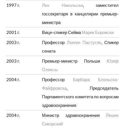
1997 г.
Лех Никольски
, заместител
госсекретаря в канцелярии премьер-
министра
2001 г.
Вице-спикер Сейма
Марек Боровски
2003 г.
Профессор
Лонгин Пастусяк
, Спикер
сената
2003 г.
Премьер-министр Польши
Юзеф
Олексы
2004 г.
Профессор
Барбара Блоньска-
Файфровска
, Председатель
Парламентского комитета по вопросам
здравоохранения
2004 г.
Министр здравоохранения
Лешек
Сикорский