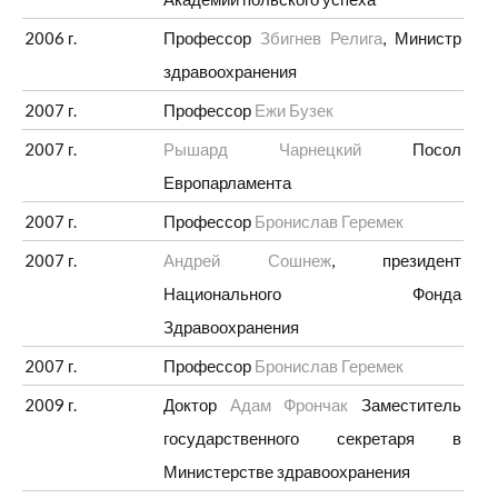
2006 г.
Профессор
Збигнев Релига
, Министр
здравоохранения
2007 г.
Профессор
Ежи Бузек
2007 г.
Рышард Чарнецкий
Посол
Европарламента
2007 г.
Профессор
Бронислав Геремек
2007 г.
Андрей Сошнеж
, президент
Национального Фонда
Здравоохранения
2007 г.
Профессор
Бронислав Геремек
2009 г.
Доктор
Адам Фрончак
Заместитель
государственного секретаря в
Министерстве здравоохранения