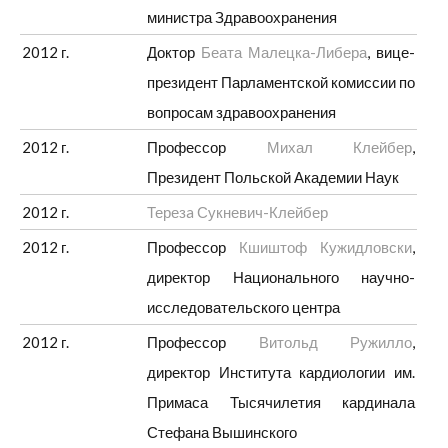
министра Здравоохранения
2012 г.
Доктор
Беата Малецка-Либера
, вице-
президент Парламентской комиссии по
вопросам здравоохранения
2012 г.
Профессор
Михал Клейбер
,
Президент Польской Академии Наук
2012 г.
Терезa ​​Сукневич-Клейбер
2012 г.
Профессор
Кшиштоф Кужидловски
,
директор Национального научно-
исследовательского центра
2012 г.
Профессор
Витольд Ружилло
,
директор Института кардиологии им.
Примаса Тысячилетия кардинала
Стефана Вышинского