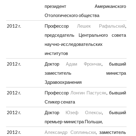
президент Американского
Отологического общества
2012 г.
Профессор
Лешек Рафальский
,
председатель Центрального совета
научно-исследовательских
институтов
2012 г.
Доктор
Адам Фрончак
, бывший
заместитель министра
Здравоохранения
2012 г.
Профессор
Лонгин Пастусяк
, бывший
Спикер сената
2012 г.
Доктор
Юзеф Олексы
, бывший
премьер-министра Польши,
2012 г.
Александр Соплиньски
, заместитель