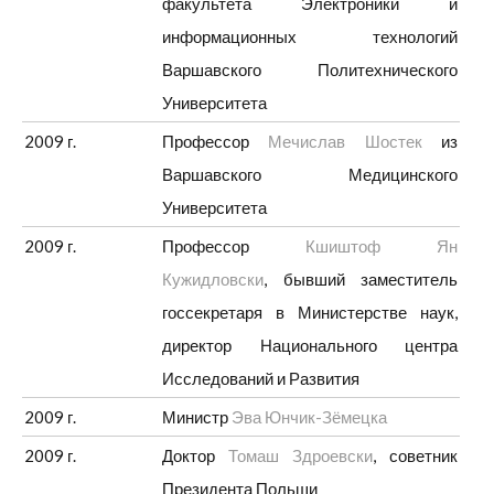
факультета Электроники и
информационных технологий
Варшавского Политехнического
Университета
2009 г.
Профессор
Мечислав Шостек
из
Варшавского Медицинского
Университета
2009 г.
Профессор
Кшиштоф Ян
Кужидловски
, бывший заместитель
госсекретаря в Министерстве наук,
директор Национального центра
Исследований и Развития
2009 г.
Министр
Эва Юнчик-Зёмецка
2009 г.
Доктор
Томаш Здроевски
, советник
Президента Польши