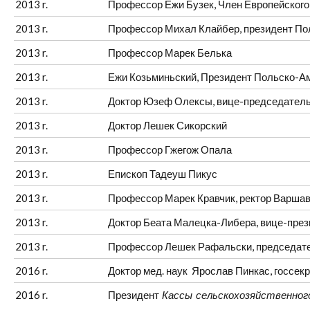
2013 r.
Профессор Ежи Бузек,
Член Европейского
2013 r.
Профессор
Михал Клайбер
,
президент По
2013 r.
Профессор Марек Белька
2013 r.
Ежи Козьминьский, Президент Польско-А
2013 r.
Доктор Юзеф Олексы,
вице-председател
2013 r.
Доктор
Лешек Сикорский
2013 r.
Профессор
Гжегож Опала
2013 r.
Епископ
Тадеуш Пикус
2013 r.
Профессор
Марек Кравчик, ректор Варша
2013 r.
Доктор
Беата Малецка-Либера, вице-през
2013 r.
Профессор
Лешек Рафальски, председате
2016 r.
Доктор мед. наук Ярослав Пинкас, госсек
2016 r.
Президент
Кассы сельскохозяйственног