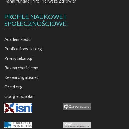
Kanał fundacji "Po Pierwsze Zdrowie"
PROFILE NAUKOWE I
SPOŁECZNOŚCIOWE:
Academia.edu
Publicationslist.org
ZnanyLekarz.pl
Researcherid.com
Researchgate.net
Orcid.org
Google Scholar