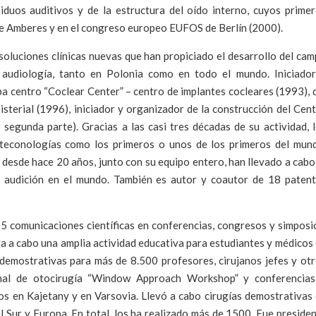
iduos auditivos y de la estructura del oído interno, cuyos prime
de Amberes y en el congreso europeo EUFOS de Berlín (2000).
oluciones clínicas nuevas que han propiciado el desarrollo del ca
a audiología, tanto en Polonia como en todo el mundo. Iniciado
a centro “Coclear Center” – centro de implantes cocleares (1993), 
isterial (1996), iniciador y organizador de la construcción del Cen
segunda parte). Gracias a las casi tres décadas de su actividad, 
 teconologías como los primeros o unos de los primeros del mun
 desde hace 20 años, junto con su equipo entero, han llevado a cabo
 audición en el mundo. También es autor y coautor de 18 paten
5 comunicaciones científicas en conferencias, congresos y simposi
va a cabo una amplia actividad educativa para estudiantes y médicos
 demostrativas para más de 8.500 profesores, cirujanos jefes y ot
cional de otocirugía “Window Approach Workshop” y conferencia
s en Kajetany y en Varsovia. Llevó a cabo cirugías demostrativas
l Sur y Europa. En total, los ha realizado más de 1500. Fue preside