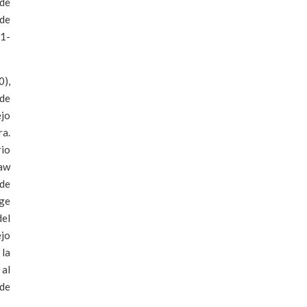
sde
 de
21-
0),
sde
ejo
ra.
rio
ław
sde
nge
del
ejo
 la
 al
 de