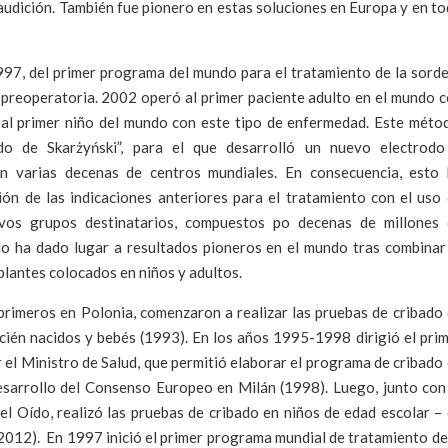
 audición. También fue pionero en estas soluciones en Europa y en t
997, del primer programa del mundo para el tratamiento de la sord
al preoperatoria. 2002 operó al primer paciente adulto en el mundo 
 al primer niño del mundo con este tipo de enfermedad. Este méto
o de Skarżyński”, para el que desarrolló un nuevo electrodo
en varias decenas de centros mundiales. En consecuencia, esto
ón de las indicaciones anteriores para el tratamiento con el uso
uevos grupos destinatarios, compuestos po decenas de millones
to ha dado lugar a resultados pioneros en el mundo tras combinar
mplantes colocados en niños y adultos.
primeros en Polonia, comenzaron a realizar las pruebas de cribado
cién nacidos y bebés (1993). En los años 1995-1998 dirigió el pri
el Ministro de Salud, que permitió elaborar el programa de cribado
desarrollo del Consenso Europeo en Milán (1998). Luego, junto con
del Oído, realizó las pruebas de cribado en niños de edad escolar –
2012). En 1997 inició el primer programa mundial de tratamiento de