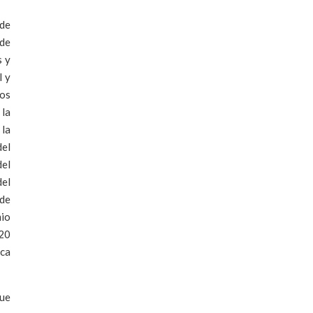
 de
 de
s y
l y
dos
 la
 la
del
el
del
 de
mio
 20
ica
fue