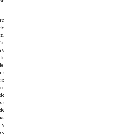
or,
Pro
ado
cz.
año
a y
ado
del
por
cio
aco
 de
por
 de
tus
l y
e y