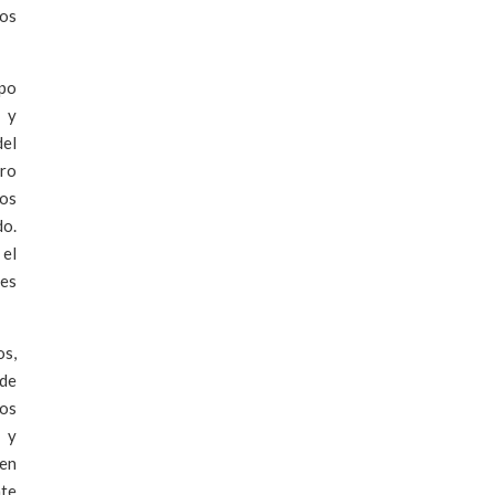
ros
mpo
r y
del
tro
los
do.
 el
tes
os,
 de
ros
s y
 en
nte