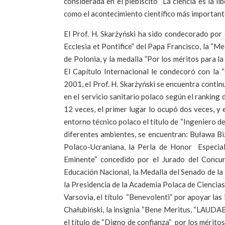
considerada en el plebiscito “La ciencia es la l
como el acontecimiento científico más importante
El Prof. H. Skarżyński ha sido condecorado por 
Ecclesia et Pontifice” del Papa Francisco, la “
de Polonia, y la medalla ”Por los méritos para l
El Capítulo Internacional le condecoró con la
2001, el Prof. H. Skarżyński se encuentra conti
en el servicio sanitario polaco según el ranking
12 veces, el primer lugar lo ocupó dos veces, y 
entorno técnico polaco el título de “Ingeniero 
diferentes ambientes, se encuentran: Buława B
Polaco-Ucraniana, la Perla de Honor Especial 
Eminente” concedido por el Jurado del Concur
Educación Nacional, la Medalla del Senado de la
la Presidencia de la Academia Polaca de Ciencia
Varsovia, el título “Benevolenti” por apoyar las
Chałubiński, la insignia “Bene Meritus, “LAUD
el título de “Digno de confianza” por los mérito