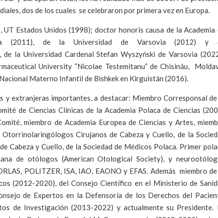
iales, dos de los cuales se celebraron por primera vez en Europa.
, UT Estados Unidos (1998); doctor honoris causa de la Academia
ka (2011), de la Universidad de Varsovia (2012) y 
, de la Universidad Cardenal Stefan Wyszyński de Varsovia (202
maceutical University “Nicolae Testemitanu” de Chisináu, Molda
Nacional Materno Infantil de Bishkek en Kirguistán (2016).
s y extranjeras importantes, a destacar: Miembro Corresponsal de
omité de Ciencias Clínicas de la Academia Polaca de Ciencias (20
 Comité, miembro de Academia Europea de Ciencias y Artes, miem
 Otorrinolaringólogos Cirujanos de Cabeza y Cuello, de la Socie
de Cabeza y Cuello, de la Sociedad de Médicos Polaca. Primer pol
cana de otólogos (American Otological Society), y neurootólog
CORLAS, POLITZER, ISA, IAO, EAONO y EFAS. Además miembro de 
os (2012-2020), del Consejo Científico en el Ministerio de Sani
nsejo de Expertos en la Defensoría de los Derechos del Pacien
utos de Investigación (2013-2022) y actualmente su Presidente.