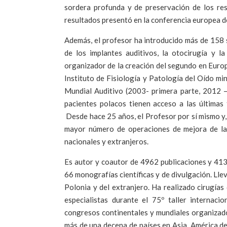
sordera profunda y de preservación de los res
resultados presentó en la conferencia europea 
Además, el profesor ha introducido más de 158 s
de los implantes auditivos, la otocirugía y l
organizador de la creación del segundo en Europ
Instituto de Fisiología y Patología del Oído min
Mundial Auditivo (2003- primera parte, 2012 – 
pacientes polacos tienen acceso a las últimas
Desde hace 25 años, el Profesor por sí mismo y,
mayor número de operaciones de mejora de la
nacionales y extranjeros.
Es autor y coautor de 4962 publicaciones y 413
66 monografías científicas y de divulgación. Lle
Polonia y del extranjero. Ha realizado cirugías
especialistas durante el 75º taller interna
congresos continentales y mundiales organizado
más de una decena de países en Asia, América de