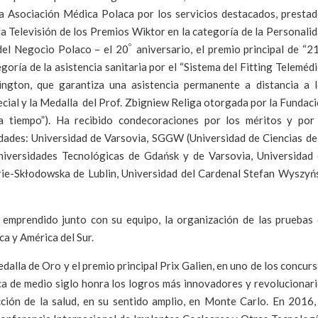
la Asociación Médica Polaca por los servicios destacados, presta
 la Televisión de los Premios Wiktor en la categoría de la Personali
º
 del Negocio Polaco – el 20
aniversario, el premio principal de “2
ría de la asistencia sanitaria por el “Sistema del Fitting Teleméd
ington, que garantiza una asistencia permanente a distancia a 
ecial y la Medalla del Prof. Zbigniew Religa otorgada por la Fundac
 tiempo”). Ha recibido condecoraciones por los méritos y por 
idades: Universidad de Varsovia, SGGW (Universidad de Ciencias de
niversidades Tecnológicas de Gdańsk y de Varsovia, Universidad
ie-Skłodowska de Lublin, Universidad del Cardenal Stefan Wyszyń
 emprendido junto con su equipo, la organización de las pruebas
ca y América del Sur.
edalla de Oro y el premio principal Prix Galien, en uno de los concur
a de medio siglo honra los logros más innovadores y revolucionar
cción de la salud, en su sentido amplio, en Monte Carlo. En 2016,