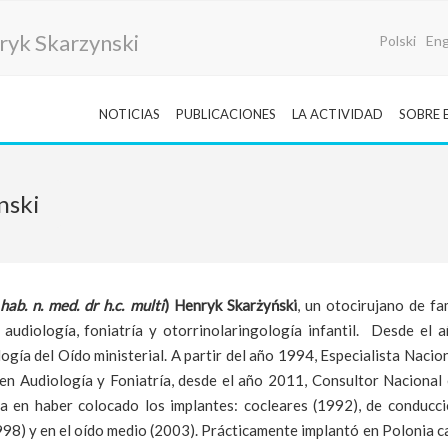
ryk Skarzynski
Polski
Eng
NOTICIAS
PUBLICACIONES
LA ACTIVIDAD
SOBRE 
nski
 hab. n. med. dr h.c. multi
) Henryk Skarżyński
, un otocirujano de f
 audiología, foniatría y otorrinolaringología infantil. Desde el 
ogía del Oído ministerial. A partir del año 1994, Especialista Nacio
en Audiología y Foniatría, desde el año 2011, Consultor Nacional
ia en haber colocado los implantes: cocleares (1992), de conducc
998) y en el oído medio (2003). Prácticamente implantó en Polonia c