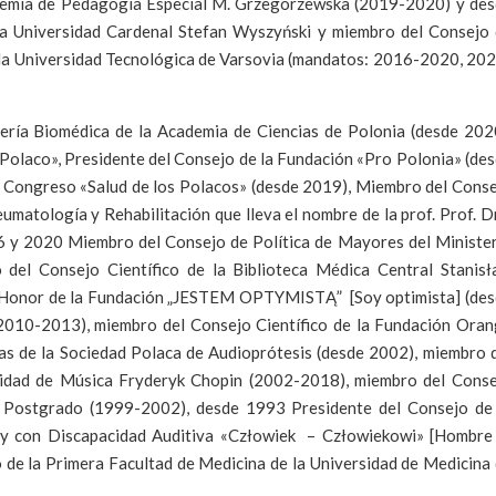
ademia de Pedagogía Especial M. Grzegorzewska (2019-2020) y de
la Universidad Cardenal Stefan Wyszyński y miembro del Consejo
la Universidad Tecnológica de Varsovia (mandatos: 2016-2020, 20
ería Biomédica de la Academia de Ciencias de Polonia (desde 202
Polaco», Presidente del Consejo de la Fundación «Pro Polonia» (de
l Congreso «Salud de los Polacos» (desde 2019), Miembro del Cons
eumatología y Rehabilitación que lleva el nombre de la prof. Prof. D
6 y 2020 Miembro del Consejo de Política de Mayores del Ministe
o del Consejo Científico de la Biblioteca Médica Central Stanis
 Honor de la Fundación „JESTEM OPTYMISTĄ” [Soy optimista] (de
010-2013), miembro del Consejo Científico de la Fundación Ora
s de la Sociedad Polaca de Audioprótesis (desde 2002), miembro 
sidad de Música Fryderyk Chopin (2002-2018), miembro del Cons
e Postgrado (1999-2002), desde 1993 Presidente del Consejo de
 y con Discapacidad Auditiva «Człowiek – Człowiekowi» [Hombre
de la Primera Facultad de Medicina de la Universidad de Medicina