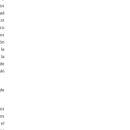
dos
dad
1st
ico
los
ión
la
 la
 de
ski
 de
sos
ios
 el