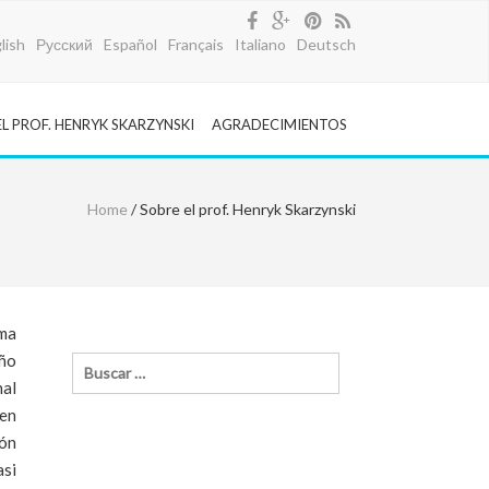
lish
Русский
Español
Français
Italiano
Deutsch
EL PROF. HENRYK SKARZYNSKI
AGRADECIMIENTOS
Home
/ Sobre el prof. Henryk Skarzynski
ama
año
nal
 en
ión
asi