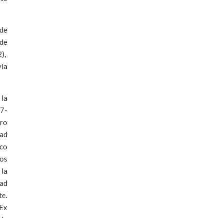
 de
de
2),
via
 la
07-
bro
dad
aco
os
la
dad
te.
 Ex