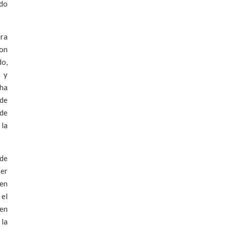
odo
era
con
do,
 y
 ha
 de
 de
 la
 de
mer
 en
 el
 en
 la