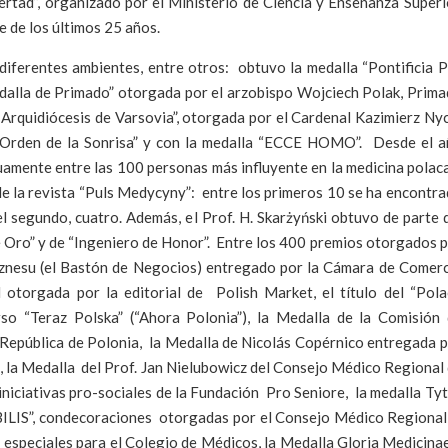
ibertad”, organizado por el Ministerio de Ciencia y Enseñanza Superi
 de los últimos 25 años.
diferentes ambientes, entre otros: obtuvo la medalla “Pontificia 
Medalla de Primado” otorgada por el arzobispo Wojciech Polak, Prim
a Arquidiócesis de Varsovia”, otorgada por el Cardenal Kazimierz Ny
 “Orden de la Sonrisa” y con la medalla “ECCE HOMO”. Desde el 
nuamente entre las 100 personas más influyente en la medicina polac
 de la revista “Puls Medycyny”: entre los primeros 10 se ha encontr
el segundo, cuatro. Además, el Prof. H. Skarżyński obtuvo de parte 
de Oro” y de “Ingeniero de Honor”. Entre los 400 premios otorgados 
iznesu (el Bastón de Negocios) entregado por la Cámara de Comer
otorgada por la editorial de Polish Market, el título del “Pol
so “Teraz Polska” (“Ahora Polonia”), la Medalla de la Comisión
 República de Polonia, la Medalla de Nicolás Copérnico entregada 
s, la Medalla del Prof. Jan Nielubowicz del Consejo Médico Regional
 iniciativas pro-sociales de la Fundación Pro Seniore, la medalla Ty
ABILIS”, condecoraciones otorgadas por el Consejo Médico Regiona
s especiales para el Colegio de Médicos, la Medalla Gloria Medicina