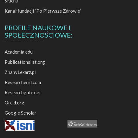
Słuchu
Kanał fundacji "Po Pierwsze Zdrowie"
PROFILE NAUKOWE I
SPOŁECZNOŚCIOWE:
Academia.edu
Publicationslist.org
ZnanyLekarz.pl
Researcherid.com
Researchgate.net
Orcid.org
Google Scholar