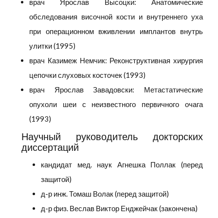
врач Ярослав Высоцки: Анатомические
обследования височной кости и внутреннего уха
при операционном вживлении имплантов внутрь
улитки (1995)
врач Казимеж Немчик: Реконструктивная хирургия
цепочки слуховых косточек (1993)
врач Ярослав Завадовски: Метастатические
опухоли шеи с неизвестного первичного очага
(1993)
Научный руководитель докторских
диссертаций
кандидат мед. наук Агнешка Поллак (перед
защитой)
д-р инж. Томаш Волак (перед защитой)
д-р физ. Веслав Виктор Енджейчак (закончена)