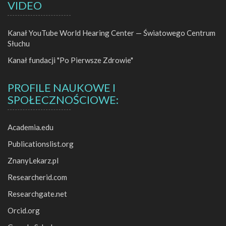
VIDEO
Kanał YouTube World Hearing Center — Światowego Centrum
Słuchu
Kanał fundacji "Po Pierwsze Zdrowie"
PROFILE NAUKOWE I
SPOŁECZNOŚCIOWE:
Academia.edu
Publicationslist.org
ZnanyLekarz.pl
Researcherid.com
Researchgate.net
Orcid.org