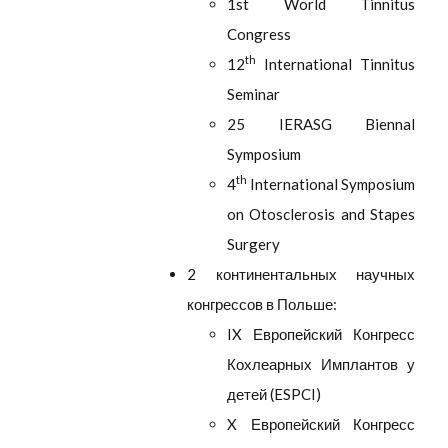
1st World Tinnitus
Congress
th
12
International Tinnitus
Seminar
25 IERASG Biennal
Symposium
th
4
International Symposium
on Otosclerosis and Stapes
Surgery
2 континентальных научных
конгрессов в Польше:
IX Европейский Конгресс
Кохлеарных Имплантов у
детей (ESPCI)
X Европейский Конгресс