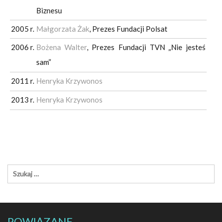
Biznesu
2005 r.
Małgorzata Żak
, Prezes Fundacji Polsat
2006 r.
Bożena Walter
, Prezes Fundacji TVN „Nie jesteś
sam”
2011 r.
Henryka Krzywonos
2013 r.
Henryka Krzywonos
POWIĄZANE