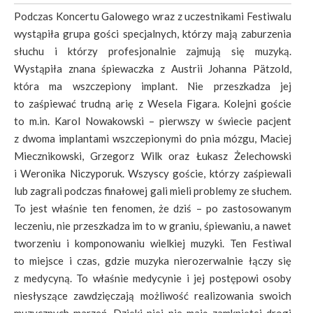
Podczas Koncertu Galowego wraz z uczestnikami Festiwalu
wystąpiła grupa gości specjalnych, którzy mają zaburzenia
słuchu i którzy profesjonalnie zajmują się muzyką.
Wystąpiła znana śpiewaczka z Austrii Johanna Pätzold,
która ma wszczepiony implant. Nie przeszkadza jej
to zaśpiewać trudną arię z Wesela Figara. Kolejni goście
to m.in. Karol Nowakowski – pierwszy w świecie pacjent
z dwoma implantami wszczepionymi do pnia mózgu, Maciej
Miecznikowski, Grzegorz Wilk oraz Łukasz Żelechowski
i Weronika Niczyporuk. Wszyscy goście, którzy zaśpiewali
lub zagrali podczas finałowej gali mieli problemy ze słuchem.
To jest właśnie ten fenomen, że dziś – po zastosowanym
leczeniu, nie przeszkadza im to w graniu, śpiewaniu, a nawet
tworzeniu i komponowaniu wielkiej muzyki. Ten Festiwal
to miejsce i czas, gdzie muzyka nierozerwalnie łączy się
z medycyną. To właśnie medycynie i jej postępowi osoby
niesłyszące zawdzięczają możliwość realizowania swoich