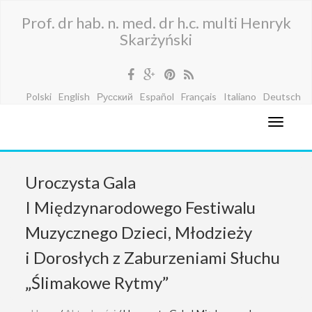
Prof. dr hab. n. med. dr h.c. multi Henryk
Skarżyński
Polski
English
Русский
Español
Français
Italiano
Deutsch
Uroczysta Gala
I Międzynarodowego Festiwalu
Muzycznego Dzieci, Młodzieży
i Dorosłych z Zaburzeniami Słuchu
„Ślimakowe Rytmy”