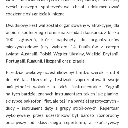
części naszego społeczeństwa chciał udokumentować
codzienne osiągnięcia kliniczne.
Dwudniowy Festiwal został organizowany w atrakcyjnej dla
odbioru społecznego formie na zasadach konkursu. Z blisko
100 zgłoszeń, które napłynęły do organizatorów
międzynarodowe jury wybrało 14 finalistów z całego
świata: Australii, Polski, Węgier, Ukrainy, Wielkiej Brytanii,
Portugalii, Rumunii, Hiszpanii oraz Izraela.
Przedział wiekowy uczestników był bardzo szeroki – od 8
do 69 lat. Uczestnicy festiwalu zaprezentowali swoje
umiejętności wokalne a także instrumentalne. Zagrali
na tych bardziej znanych instrumentach takich jak: pianino,
skrzypce, saksofon i flet, ale też i na bardziej egzotycznych –
dudy – instrument dęty z grupy stroikowych. Repertuar
wykonywany przez uczestników był bardzo różnorodny
począwszy od klasycznego repertuaru, a skończywszy