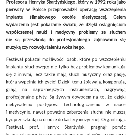
Profesora Henryka Skarżyńskiego, który w 1992 roku jako
pierwszy w Polsce przeprowadził operację wszczepienia
implantu ślimakowego osobie niesłyszącej. Celem
wydarzenia jest pokazanie światu, że dzięki osiągnięciom
współczesnej nauki i medycyny problemy ze słuchem
nie są przeszkodą do profesjonalnego zajmowania się
muzyką czy rozwoju talentu wokalnego
.
Festiwal pokazał możliwości osób, które po wszczepieniu
implantu słuchowego nie tylko bez problemów komunikują
się z innymi, lecz także mają słuch muzyczny oraz pasję,
która wypełnia ich życie! Dzięki temu śpiewają, komponują,
grają na najróżniejszych instrumentach, nagrywają
profesjonalne płyty. Są żywym dowodem na to, że dzięki
niebywałemu postępowi technologicznemu w nauce
i medycynie, nawet poważne zaburzenia słuchu nie muszą
być przeszkodą na drodze do kariery muzycznej. Organizując
Festiwal, prof. Henryk Skarżyński pragnął pomóc
im w realizowaniu muzycznych marzeń i planów, a słyszącej