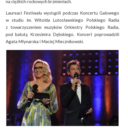
na ciężkich rockowych brzmieniach.
Laureaci Festiwalu wystąpili podczas Koncertu Galowego
w studiu im. Witolda Lutosławskiego Polskiego Radia
z towarzyszeniem muzyków Orkiestry Polskiego Radia,
pod batutą Krzesimira Dębskiego. Koncert poprowadzili
Agata Młynarska i Maciej Miecznikowski.