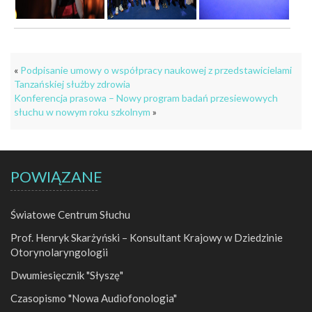
«
Podpisanie umowy o współpracy naukowej z przedstawicielami
Tanzańskiej służby zdrowia
Konferencja prasowa – Nowy program badań przesiewowych
słuchu w nowym roku szkolnym
»
POWIĄZANE
Światowe Centrum Słuchu
Prof. Henryk Skarżyński – Konsultant Krajowy w Dziedzinie
Otorynolaryngologii
Dwumiesięcznik "Słyszę"
Czasopismo "Nowa Audiofonologia"