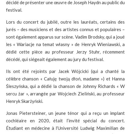
décidé de présenter une œuvre de Joseph Haydn au public du
festival.
Lors du concert du jubilé, outre les lauréats, certains des
jurés – des musiciens et des artistes connus et populaires –
sont également apparus sur scène. Vadim Brodsky, qui a joué
les « Wariacje na temat własny » de Henryk Wieniawski, a
dédié cette pièce au professeur Jerzy Stuhr, récemment
décédé, qui siégeait également au jury du festival.
Ils ont été rejoints par Jacek Wójcicki (qui a chanté la
célèbre chanson « Całuję twoją dłoń, madame ») et Hanna
Śleszyńska, qui a dédié la chanson de Johnny Richards « W
sercu żar », arrangée par Wojciech Zieliński, au professeur
Henryk Skarżyński.
Jonas Pietersteiner, un jeune ténor qui a reçu un implant
cochléaire en 2020, était l’invité spécial du concert.
Étudiant en médecine à l’Université Ludwig Maximilian de