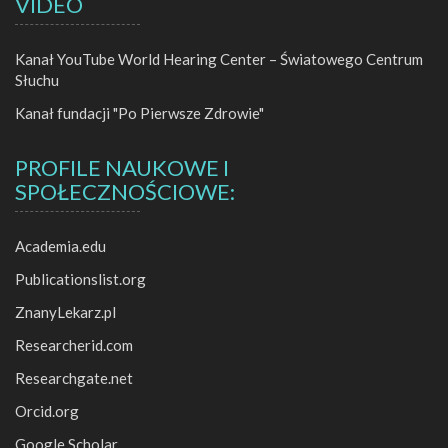
VIDEO
Kanał YouTube World Hearing Center – Światowego Centrum
Słuchu
Kanał fundacji "Po Pierwsze Zdrowie"
PROFILE NAUKOWE I
SPOŁECZNOŚCIOWE:
Academia.edu
Publicationslist.org
ZnanyLekarz.pl
Researcherid.com
Researchgate.net
Orcid.org
Google Scholar