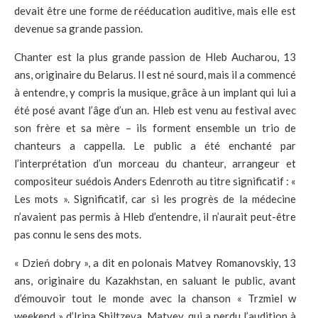
devait être une forme de rééducation auditive, mais elle est
devenue sa grande passion.
Chanter est la plus grande passion de Hleb Aucharou, 13
ans, originaire du Belarus. Il est né sourd, mais il a commencé
à entendre, y compris la musique, grâce à un implant qui lui a
été posé avant l’âge d’un an. Hleb est venu au festival avec
son frère et sa mère – ils forment ensemble un trio de
chanteurs a cappella. Le public a été enchanté par
l’interprétation d’un morceau du chanteur, arrangeur et
compositeur suédois Anders Edenroth au titre significatif : «
Les mots ». Significatif, car si les progrès de la médecine
n’avaient pas permis à Hleb d’entendre, il n’aurait peut-être
pas connu le sens des mots.
« Dzień dobry », a dit en polonais Matvey Romanovskiy, 13
ans, originaire du Kazakhstan, en saluant le public, avant
d’émouvoir tout le monde avec la chanson « Trzmiel w
weekend » d’Irina Shiltzeva. Matvey, qui a perdu l’audition à