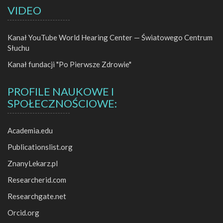
VIDEO
Kanał YouTube World Hearing Center — Światowego Centrum
Słuchu
Kanał fundacji "Po Pierwsze Zdrowie"
PROFILE NAUKOWE I
SPOŁECZNOŚCIOWE:
Academia.edu
Publicationslist.org
ZnanyLekarz.pl
Researcherid.com
Researchgate.net
Orcid.org