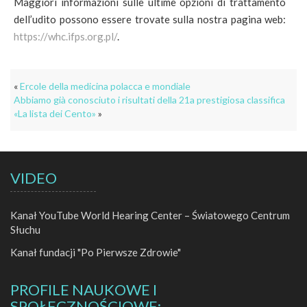
Maggiori informazioni sulle ultime opzioni di trattamento
dell’udito possono essere trovate sulla nostra pagina web:
https://whc.ifps.org.pl/
.
«
Ercole della medicina polacca e mondiale
Abbiamo già conosciuto i risultati della 21a prestigiosa classifica
«La lista dei Cento»
»
VIDEO
Kanał YouTube World Hearing Center – Światowego Centrum
Słuchu
Kanał fundacji "Po Pierwsze Zdrowie"
PROFILE NAUKOWE I
SPOŁECZNOŚCIOWE: