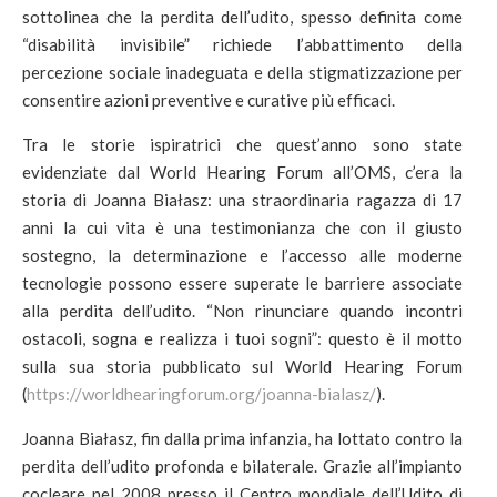
sottolinea che la perdita dell’udito, spesso definita come
“disabilità invisibile” richiede l’abbattimento della
percezione sociale inadeguata e della stigmatizzazione per
consentire azioni preventive e curative più efficaci.
Tra le storie ispiratrici che quest’anno sono state
evidenziate dal World Hearing Forum all’OMS, c’era la
storia di Joanna Białasz: una straordinaria ragazza di 17
anni la cui vita è una testimonianza che con il giusto
sostegno, la determinazione e l’accesso alle moderne
tecnologie possono essere superate le barriere associate
alla perdita dell’udito. “Non rinunciare quando incontri
ostacoli, sogna e realizza i tuoi sogni”: questo è il motto
sulla sua storia pubblicato sul World Hearing Forum
(
https://worldhearingforum.org/joanna-bialasz/
).
Joanna Białasz, fin dalla prima infanzia, ha lottato contro la
perdita dell’udito profonda e bilaterale. Grazie all’impianto
cocleare nel 2008 presso il Centro mondiale dell’Udito di