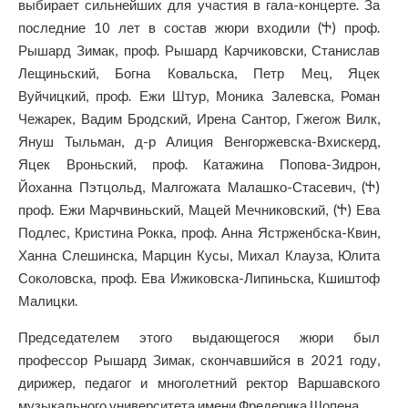
выбирает сильнейших для участия в гала-концерте. За
последние 10 лет в состав жюри входили (Ⴕ) проф.
Рышард Зимак, проф. Рышард Карчиковски, Станислав
Лещиньский, Богна Ковальска, Петр Мец, Яцек
Вуйчицкий, проф. Ежи Штур, Моника Залевска, Роман
Чежарек, Вадим Бродский, Ирена Сантор, Гжегож Вилк,
Януш Тыльман, д-р Алиция Венгоржевска-Вхискерд,
Яцек Вроньский, проф. Катажина Попова-Зидрон,
Йоханна Пэтцольд, Малгожата Малашко-Стасевич, (Ⴕ)
проф. Ежи Марчвиньский, Мацей Мечниковский, (Ⴕ) Ева
Подлес, Кристина Рокка, проф. Анна Ястрженбска-Квин,
Ханна Слешинска, Марцин Кусы, Михал Клауза, Юлита
Соколовска, проф. Ева Ижиковска-Липиньска, Кшиштоф
Малицки.
Председателем этого выдающегося жюри был
профессор Рышард Зимак, скончавшийся в 2021 году,
дирижер, педагог и многолетний ректор Варшавского
музыкального университета имени Фредерика Шопена.