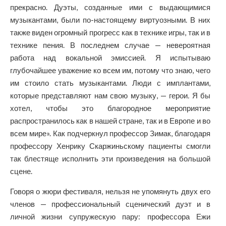
прекрасно. Дуэты, созданные ими с выдающимися
музыкантами, были по-настоящему виртуозными. В них
также виден огромный прогресс как в технике игры, так и в
технике пения. В последнем случае — невероятная
работа над вокальной эмиссией. Я испытываю
глубочайшее уважение ко всем им, потому что знаю, чего
им стоило стать музыкантами. Люди с имплантами,
которые представляют нам свою музыку, — герои
.
Я бы
хотел, чтобы это благородное мероприятие
распространилось как в нашей стране, так и в Европе и во
всем мире». Как подчеркнул профессор Зимак, благодаря
профессору Хенрику Скаржиньскому пациенты смогли
так блестяще исполнить эти произведения на большой
сцене.
Говоря о жюри фестиваля, нельзя не упомянуть двух его
членов — профессиональный сценический дуэт и в
личной жизни супружескую пару: профессора Ежи