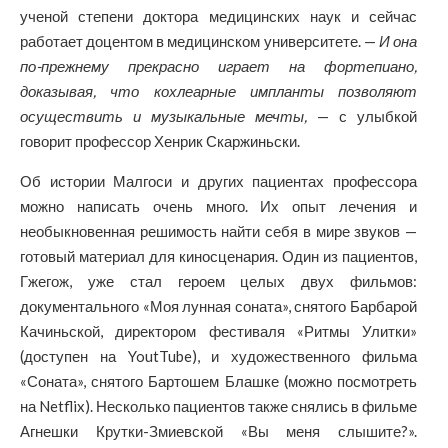
ученой степени доктора медицинских наук и сейчас
работает доцентом в медицинском университете. —
И она
по-прежнему прекрасно играет на фортепиано,
доказывая, что кохлеарные импланты позволяют
осуществить и музыкальные мечты,
— с улыбкой
говорит профессор Хенрик Скаржиньски.
Об истории Малгоси и других пациентах профессора
можно написать очень много. Их опыт лечения и
необыкновенная решимость найти себя в мире звуков —
готовый материал для киносценария. Один из пациентов,
Гжегож, уже стал героем целых двух фильмов:
документального «Моя лунная соната», снятого Барбарой
Качиньской, директором фестиваля «Ритмы Улитки»
(доступен на YoutTube), и художественного фильма
«Соната», снятого Бартошем Блашке (можно посмотреть
на Netflix). Несколько пациентов также снялись в фильме
Агнешки Крутки-Змиевской «Вы меня слышите?».