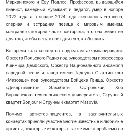
Мархвинского и Еву Подлес. Профессор, выдающийся
пианист, камерный музыкант и педагог, умер в ноябре
2023 года, а в январе 2024 года скончалась его жена,
оперная и эстрадная певица с мировым именем,
контральто, которая часто повторяла, что она живет не
для того, чтобы петь, а поет для того, чтобы жить.
Во время гала-концертов лауреатам аккомпанировали:
Оркестр Польского Радио под руководством профессора
Кшимира Дембского, Оркестр Национального ансамбля
народной песни и танца имени Тадеуша Сыгетинского
«Мазовше» под руководством Войцеха Гвища, Оркестр
«Дивертименто» Эльжбеты Островской, Хор
Варшавского технологического университета, Струнный
квартет Bonjour и Струнный квартет Masovia.
Помимо артистов-пациентов, в заключительных
концертах приняли участие многие известные и любимые
артисты, некоторые из которых также имеют проблемы со