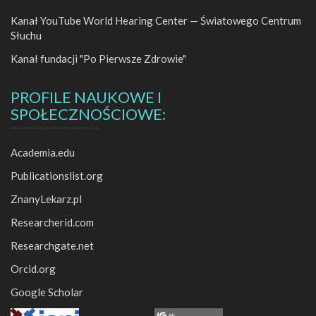
Kanał YouTube World Hearing Center — Światowego Centrum
Słuchu
Kanał fundacji "Po Pierwsze Zdrowie"
PROFILE NAUKOWE I
SPOŁECZNOŚCIOWE:
Academia.edu
Publicationslist.org
ZnanyLekarz.pl
Researcherid.com
Researchgate.net
Orcid.org
Google Scholar