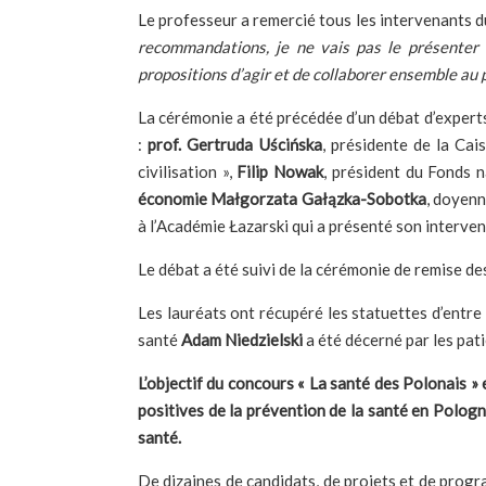
Le professeur a remercié tous les intervenants 
recommandations, je ne vais pas le présenter 
propositions d’agir et de collaborer ensemble au p
La cérémonie a été précédée d’un débat d’experts 
:
prof. Gertruda Uścińska
, présidente de la Cai
civilisation »,
Filip Nowak
, président du Fonds n
économie Małgorzata Gałązka-Sobotka
, doyenn
à l’Académie Łazarski qui a présenté son interve
Le débat a été suivi de la cérémonie de remise de
Les lauréats ont récupéré les statuettes d’entre
santé
Adam Niedzielski
a été décerné par les pat
L’objectif du concours « La santé des Polonais » 
positives de la prévention de la santé en Pologn
santé.
De dizaines de candidats, de projets et de prog