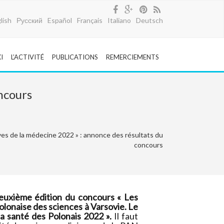
lish
Русский
Español
Français
Italiano
Deutsch
I
L’ACTIVITÉ
PUBLICATIONS
REMERCIEMENTS
ncours
ves de la médecine 2022 » : annonce des résultats du
concours
deuxième édition du concours « Les
olonaise des sciences à Varsovie. Le
 santé des Polonais 2022 ».
Il faut