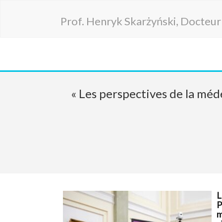
Prof. Henryk Skarżyński, Docteu
« Les perspectives de la méd
L
P
m