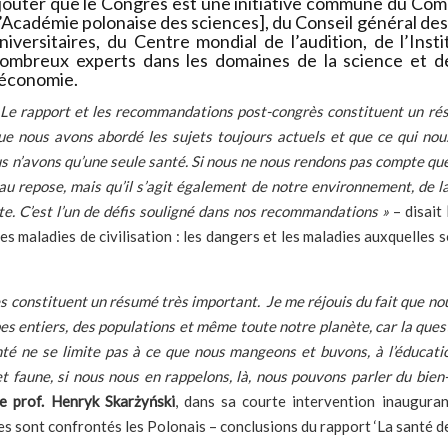
jouter que le Congrès est une initiative commune du Comi
l’Académie polonaise des sciences], du Conseil général des
niversitaires, du Centre mondial de l’audition, de l’Inst
ombreux experts dans les domaines de la science et de
’économie.
«
Le rapport et les recommandations post-congrès constituent un rés
ue nous avons abordé les sujets toujours actuels et que ce qui no
s n’avons qu’une seule santé. Si nous ne nous rendons pas compte que 
au repose, mais qu’il s’agit également de notre environnement, de la
te. C’est l’un de défis souligné dans nos recommandations
»
– disait
 Les maladies de civilisation : les dangers et les maladies auxquelles
 constituent un résumé très important. Je me réjouis du fait que nou
s entiers, des populations et même toute notre planète, car la quest
 ne se limite pas à ce que nous mangeons et buvons, à l’éducation, 
 faune, si nous nous en rappelons, là, nous pouvons parler du bien-ê
le prof. Henryk Skarżyński
, dans sa courte intervention inauguran
lles sont confrontés les Polonais – conclusions du rapport ‘La santé d