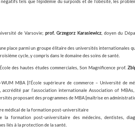
égatifs tels que l’épidémie du surpoids et de l’obésité, les problè
Université de Varsovie;
prof. Grzegorz Karasiewicz
, doyen du Dépa
ne place parmi un groupe élitaire des universités internationales qu
roisième cycle, y compris dans le domaine des soins de santé.
 l’École des hautes études commerciales, Son Magnificence prof.
Zbi
UM MBA [l’École supérieure de commerce – Université de méd
, accrédité par l’association internationale Association of MBAs,
versités proposant des programmes de MBA [maîtrise en administratio
tre médical de la formation post-universitaire
la formation post-universitaire des médecins, dentistes, diagn
s liés à la protection de la santé.