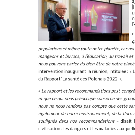
a
[
u
n
l
q
populations et même toute notre planète, car nou
mangeons et buvons, à l’éducation, au travail et 
nous pouvons parler du bien-être de notre planè
intervention inaugurant la réunion, intitulée : «
du Rapport ‘La santé des Polonais 2022’ ».
«
Le rapport et les recommandations post-congrès
et que ce qui nous préoccupe concerne des groupe
nous ne nous rendons pas compte que cette santé
également de notre environnement, de la flore et
soulignés dans nos recommandations
– disait
civilisation : les dangers et les maladies auxque