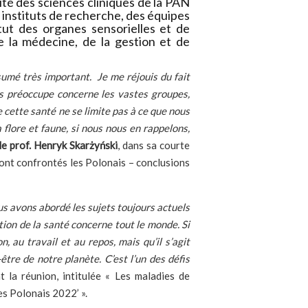
té des sciences cliniques de la PAN
 instituts de recherche, des équipes
itut des organes sensorielles et de
 la médecine, de la gestion et de
umé très important. Je me réjouis du fait
us préoccupe concerne les vastes groupes,
cette santé ne se limite pas à ce que nous
 flore et faune, si nous nous en rappelons,
le prof. Henryk Skarżyński
, dans sa courte
 sont confrontés les Polonais – conclusions
s avons abordé les sujets toujours actuels
ion de la santé concerne tout le monde. Si
au travail et au repos, mais qu’il s’agit
tre de notre planète. C’est l’un des défis
t la réunion, intitulée « Les maladies de
es Polonais 2022’ ».