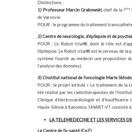
Distinctions :
ère
1)
Professeur Marcin Grabowski
, chef de la I
de Varsovie
POUR : le programme du traitement transcathéter
2) Centre de neurologie, d’épilepsie et de psychi
POUR : Le Robot Ictal®, dont le rôle est d’app
l’épilepsie. Le Robot Ictal® est le cerveau de la
système fournit au médecin une proposition du 
l’analyse des données).
3) L’Institut national de l’oncologie Marie Skłod
POUR : le projet intitulé « Le traitement de la 
été réalisé par les radiothérapeutes de l’Instit
Clinique d’électrocardiologie et d’insuffisance
Haute-Silésie à Katowice. SMART-VT consiste à l
LA TELEMEDECINE ET LES SERVICES DE
Le Centre de l’e-santé (CeZ)