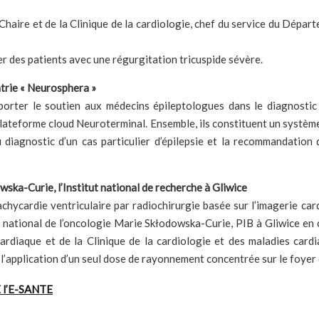
Chaire et de la Clinique de la cardiologie, chef du service du Dépar
 des patients avec une régurgitation tricuspide sévère.
atrie « Neurosphera »
orter le soutien aux médecins épileptologues dans le diagnostic 
 plateforme cloud Neuroterminal. Ensemble, ils constituent un système
diagnostic d’un cas particulier d’épilepsie et la recommandation d
owska-Curie, l’Institut national de recherche à Gliwice
tachycardie ventriculaire par radiochirurgie basée sur l’imagerie car
ut national de l’oncologie Marie Skłodowska-Curie, PIB à Gliwice en
 cardiaque et de la Clinique de la cardiologie et des maladies card
’application d’un seul dose de rayonnement concentrée sur le foyer 
 l’E-SANTE