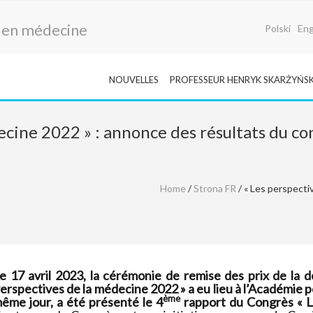
r en médecine
Polski
Eng
NOUVELLES
PROFESSEUR HENRYK SKARŻYŃSK
ecine 2022 » : annonce des résultats du co
Home
/
Strona FR
/ « Les perspecti
e 17 avril 2023, la cérémonie de remise des prix de la 
erspectives de la médecine 2022 » a eu lieu à l’Académie p
ème
ême jour, a été présenté le 4
rapport du Congrès « La