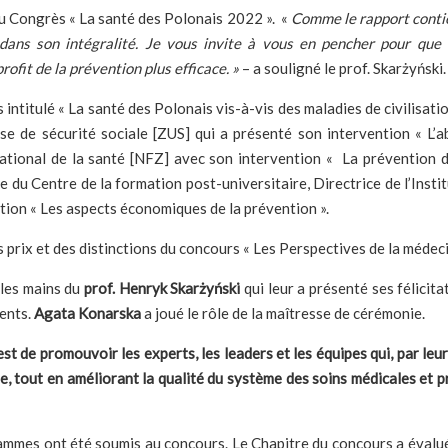
du Congrès « La santé des Polonais 2022 ». «
Comme le rapport contie
dans son intégralité. Je vous invite à vous en pencher pour que
rofit de la prévention plus efficace.
»
– a souligné le prof. Skarżyński.
intitulé « La santé des Polonais vis-à-vis des maladies de civilisatio
sse de sécurité sociale [ZUS] qui a présenté son intervention « L’
ational de la santé [NFZ] avec son intervention « La prévention de
e du Centre de la formation post-universitaire, Directrice de l’Instit
ntion « Les aspects économiques de la prévention ».
s prix et des distinctions du concours « Les Perspectives de la médec
 les mains du
prof. Henryk Skarżyński
qui leur a présenté ses félicitat
ients.
Agata Konarska
a joué le rôle de la maîtresse de cérémonie.
est de promouvoir les experts, les leaders et les équipes qui, par leu
e, tout en améliorant la qualité du système des soins médicales et 
rammes ont été soumis au concours. Le Chapitre du concours a évalué