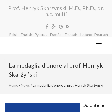
Prof. Henryk Skarzynski, M.D., Ph.D., dr.
h.c. multi
Polski
English
Русский
Español
Français
Italiano
Deutsch
La medaglia d’onore al prof. Henryk
Skarżyński
Home
/
News
/ La medaglia d’onore al prof. Henryk Skarżyński
Durante le