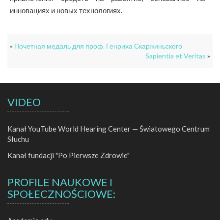
инновациях и новых технологиях.
«
Почетная медаль для проф. Генриха Скаржиньского
Sapientia et Veritas
»
VIDEO
Kanał YouTube World Hearing Center — Światowego Centrum
Słuchu
Kanał fundacji "Po Pierwsze Zdrowie"
PROFILE NAUKOWE I
SPOŁECZNOŚCIOWE: