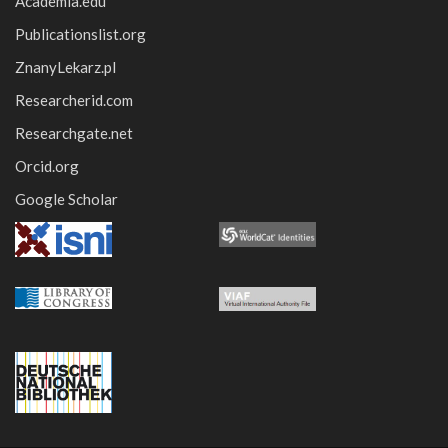
Academia.edu
Publicationslist.org
ZnanyLekarz.pl
Researcherid.com
Researchgate.net
Orcid.org
Google Scholar