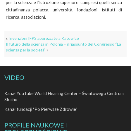
per la scienza e l’istruzione superiore, compresi quelli senza
cittadinanza polacca, università, fondazioni, istituti di
ricerca, associazioni.
«
Invenzioni IFPS apprezzate a Katowice
Il futuro della scienza in Polonia – il riassunto del Congresso “La
scienza per la società”
»
VIDEO
Kanał YouTube World Hearing Center – Światowego Centrum
Słuchu
Kanał fundacji "Po Pierwsze Zdrowie"
PROFILE NAUKOWE I