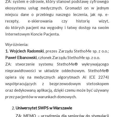
ZA: system e-zdrowie, który stanowi podstawę cyfrowego
ekosystemu usług medycznych. Gromadzi on w jednym
miejscu dane o przebiegu naszego leczenia, jak np. e-
recepty, e-skierowania czy historię wizyt,
do których pacjent ma wygodny i łatwy dostęp na swoim
Internetowym Koncie Pacjenta.
Wyróżnienia:
1. Wojciech Radomski
, prezes Zarządu StethoMe sp. z o.o.;
Paweł Elbanowski
, członek Zarządu StethoMe sp. z o.o.
ZA: stworzenie systemu StethoMe® wykrywającego
nieprawidłowości w układzie oddechowym. StethoMe®
opiera się na medycznych algorytmach AI (CE 2274)
współpracujących z bezprzewodowym stetoskopem
oraz dedykowaną aplikacją, dzięki czemu może być używany
przez pacjentów w warunkach domowych.
Uniwersytet SWPS w Warszawie
ZA: MEMO – urządzenia dla seniorów do stymulacji