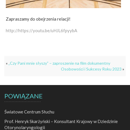
Zapraszamy do obejrzenia relacji!
http://https://youtu.be/uHJL6fpyybA
«
„Czy Pani mnie słyszy” – zaproszenie na film dokumentny
Osobowości i Sukcesy Roku 2023
»
POWIĄZANE
Światowe Centrum Słuchu
Prof. Henryk Skarżyński – Konsultant Krajowy w Dziedzinie
Otorynolaryngologii