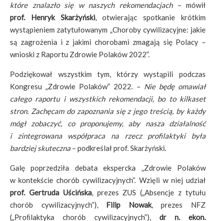
które znalazło się w naszych rekomendacjach
– mówił
prof. Henryk Skarżyński
, otwierając spotkanie krótkim
wystąpieniem zatytułowanym „Choroby cywilizacyjne: jakie
są zagrożenia i z jakimi chorobami zmagają się Polacy –
wnioski z Raportu Zdrowie Polaków 2022”.
Podziękował wszystkim tym, którzy wystąpili podczas
Kongresu „Zdrowie Polaków” 2022. –
Nie będę omawiał
całego raportu i wszystkich rekomendacji, bo to kilkaset
stron. Zachęcam do zapoznania się z jego treścią, by każdy
mógł zobaczyć, co proponujemy, aby nasza działalność
i zintegrowana współpraca na rzecz profilaktyki była
bardziej skuteczna
– podkreślał prof. Skarżyński.
Galę poprzedziła debata ekspercka „Zdrowie Polaków
w kontekście chorób cywilizacyjnych”. Wzięli w niej udział
prof. Gertruda Uścińska
, prezes ZUS („Absencje z tytułu
chorób cywilizacyjnych”),
Filip Nowak
, prezes NFZ
(„Proﬁlaktyka chorób cywilizacyjnych”),
dr n. ekon.