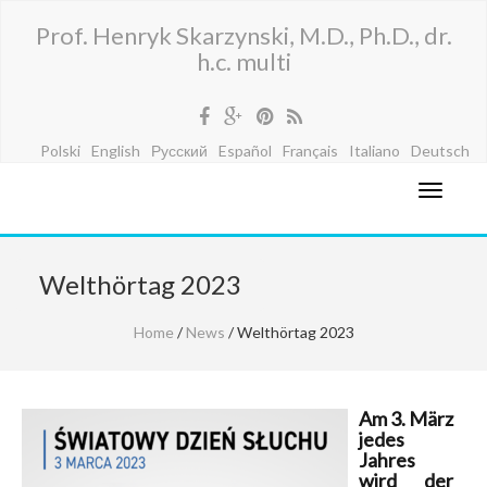
Prof. Henryk Skarzynski, M.D., Ph.D., dr.
h.c. multi
Polski
English
Русский
Español
Français
Italiano
Deutsch
Welthörtag 2023
Home
/
News
/ Welthörtag 2023
Am 3. März
jedes
Jahres
wird der