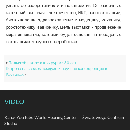
узнать об изобретениях и инновациях из 12 различных
категорий, включая электричество, ИКТ, нанотехнологии,
биотехнологии, здравоохранение и медицину, механику,
робототехнику и авионику. Цель выставки – продвижение
мира инноваций, который будет основан на передовых
технологиях и научных разработках.
«
Польской школе отохирургии 30 лет
Встреча на свежем воздухе и научная конференция в
Каетанах
»
VIDEO
Kanał YouTube World Hearing Center — Światowego Centrum
Słuchu