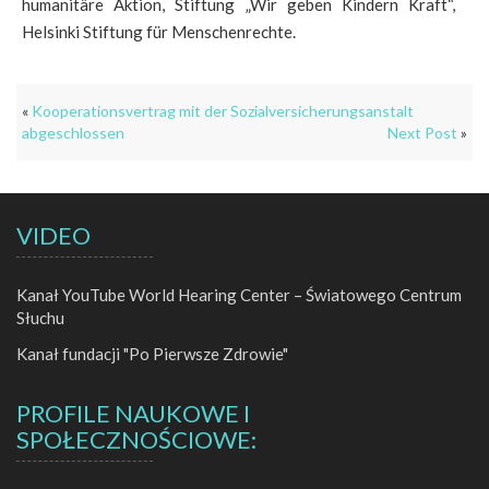
humanitäre Aktion, Stiftung „Wir geben Kindern Kraft“,
Helsinki Stiftung für Menschenrechte.
«
Kooperationsvertrag mit der Sozialversicherungsanstalt
abgeschlossen
Next Post
»
VIDEO
Kanał YouTube World Hearing Center – Światowego Centrum
Słuchu
Kanał fundacji "Po Pierwsze Zdrowie"
PROFILE NAUKOWE I
SPOŁECZNOŚCIOWE: