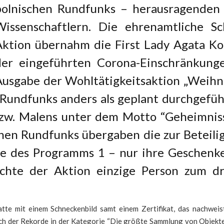
polnischen Rundfunks – herausragenden 
Wissenschaftlern. Die ehrenamtliche Sc
Aktion übernahm die First Lady Agata K
der eingeführten Corona-Einschränkunge
Ausgabe der Wohltätigkeitsaktion „Weihn
Rundfunks anders als geplant durchgeführ
zw. Malens unter dem Motto “Geheimnis
hen Rundfunks übergaben die zur Beteili
e des Programms 1 – nur ihre Geschenke.
ichte der Aktion einzige Person zum dr
tte mit einem Schneckenbild samt einem Zertifikat, das nachweis
h der Rekorde in der Kategorie “Die größte Sammlung von Objekten,