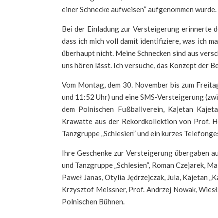
einer Schnecke aufweisen“ aufgenommen wurde.
Bei der Einladung zur Versteigerung erinnerte d
dass ich mich voll damit identifiziere, was ich
überhaupt nicht. Meine Schnecken sind aus versch
uns hören lässt. Ich versuche, das Konzept der 
Vom Montag, dem 30. November bis zum Freitag, 
und 11:52 Uhr) und eine SMS-Versteigerung (zwi
dem Polnischen Fußballverein, Kajetan Kaje
Krawatte aus der Rekordkollektion von Prof. He
Tanzgruppe „Schlesien” und ein kurzes Telefong
Ihre Geschenke zur Versteigerung übergaben au
und Tanzgruppe „Schlesien“, Roman Czejarek, Ma
Paweł Janas, Otylia Jędrzejczak, Jula, Kajetan 
Krzysztof Meissner, Prof. Andrzej Nowak, Wiesł
Polnischen Bühnen.