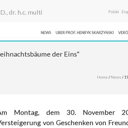
., dr. h.c. multi
Polski
Eng
NEWS
UBER PROF. HENRYK SKARŻYŃSKI
VERÖ
Weihnachtsbäume der Eins“
Home
/
News
/ 1
Am Montag, dem 30. November 20
Versteigerung von Geschenken von Freun