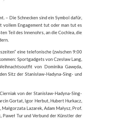
t. – Die Schnecken sind ein Symbol dafür,
mit vollem Engagement tut oder man tut es
en Teil des Innenohrs, an die Cochlea, die
dern.
zeiten“ eine telefonische (zwischen 9:00
e kommen: Sportgadgets von Czesław Lang,
Weihnachtsoutfit von Dominika Gawęda,
 den Sitz der Stanisław-Hadyna-Sing- und
Cierniak von der Stanisław-Hadyna-Sing-
rcin Gortat, Igor Herbut, Hubert Hurkacz,
to, Małgorzata Lazarek, Adam Małysz, Prof.
, Paweł Tur und Verbund der Künstler der