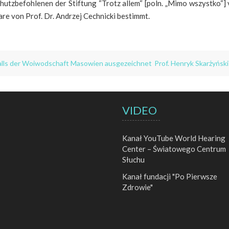
chutzbefohlenen der Stiftung “Trotz allem“ [poln. „Mimo wszystko“
re von Prof. Dr. Andrzej Cechnicki bestimmt.
halls der Woiwodschaft Masowien ausgezeichnet
Prof. Henryk Skarżyński
VIDEO
Kanał YouTube World Hearing
Center – Światowego Centrum
Słuchu
Kanał fundacji "Po Pierwsze
Zdrowie"