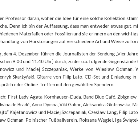
er Professor daran, woher die Idee für eine solche Kollektion stamm
 mache. Denn ich bin der Auffassung, dass man entweder etwas gut, 
iedenen Materialien oder Fossilien und sie erinnern an den wichtigst
Behandlung von Hörstörungen auf verschiedene Art und Weise zu för
dem 4. Dezember führen die Journalisten der Sendung „Vier Jahres
schen 9:00 und 11:40 Uhr) durch, zu der u.a. folgende Gegenständ
tanowicz und Maciej Szczepaniak, Werke von Wiesław Ochman, 
nryk Skarżyński, Gitarre von Filip Lato, CD-Set und Einladung in
espräch oder Online-Treffen mit den gewählten Spendern.
ch: First Lady Agata Kornhauser-Duda, Band Blue Café, Zbigniew 
lwina de Bradé, Anna Dymna, Viki Gabor, Aleksandra Gintrowska, Ma
„Kajto” Kajetanowicz und Maciej Szczepaniak, Czesław Lang, Filip La
aw Ochman, Polnischer Fußballverein, Roksana Węgiel, Iga Świątek