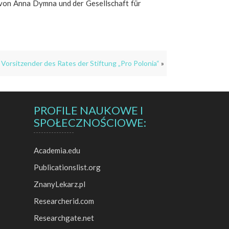
] von Anna Dymna und der Gesellschaft für
 Vorsitzender des Rates der Stiftung „Pro Polonia“
»
PROFILE NAUKOWE I
SPOŁECZNOŚCIOWE:
Academia.edu
Publicationslist.org
ZnanyLekarz.pl
Researcherid.com
Researchgate.net