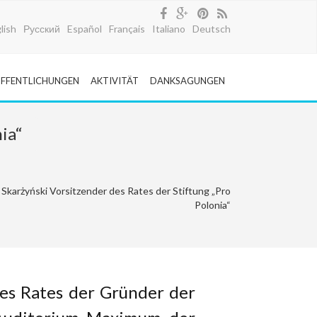
lish
Русский
Español
Français
Italiano
Deutsch
FFENTLICHUNGEN
AKTIVITÄT
DANKSAGUNGEN
ia“
 Skarżyński Vorsitzender des Rates der Stiftung „Pro
Polonia“
es Rates der Gründer der