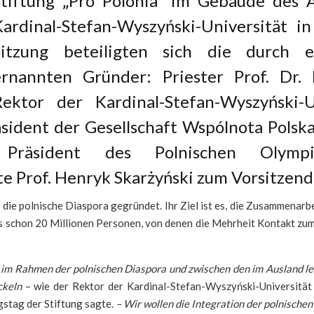
Stiftung „Pro Polonia“ im Gebäude des
Kardinal-Stefan-Wyszyński-Universität i
Sitzung beteiligten sich die durch e
ernannten Gründer: Priester Prof. Dr. h
Rektor der Kardinal-Stefan-Wyszyński-U
räsident der Gesellschaft Wspólnota Polsk
 Präsident des Polnischen Olymp
Prof. Henryk Skarżyński zum Vorsitzende
 die polnische Diaspora gegründet. Ihr Ziel ist es, die Zusammenarb
es schon 20 Millionen Personen, von denen die Mehrheit Kontakt zu
 im Rahmen der polnischen Diaspora und zwischen den im Ausland leb
ckeln
– wie der Rektor der Kardinal-Stefan-Wyszyński-Universität P
stag der Stiftung sagte.
– Wir wollen die Integration der polnische