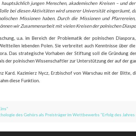
, hauptsächlich jungen Menschen, akademischen Kreisen – und der
lle bei diesen Aktivitäten wird unserer Universität eingeräumt, da 
holischen Missionen haben. Durch die Missionen und Pfarrereien,
 können wir Zusammenarbeit mit vielen Kreisen der polnischen Diasp
orschung, u.a. im Bereich der Problematik der polnischen Diaspor
eltteilen lebenden Polen. Sie verbreitet auch Kenntnisse über die
ora. Das strategische Vorhaben der Stiftung soll die Gründung de
ials der polnischen Wissenschaftler zur Unterstützung der auf der g
 Kard. Kazimierz Nycz, Erzbischof von Warschau mit der Bitte, di
ahm diese Funktion.
Eins“
athologie des Gehörs als Preisträger im Wettbewerbs “Erfolg des Jahres