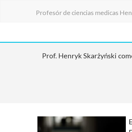
Profesór de ciencias medicas Hen
Prof. Henryk Skarżyński como