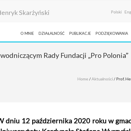
i Henryk Skarżyński
Polski
Eng
O MNIE
DZIAŁALNOŚĆ
PUBLIKACJE
PODZIĘKOWANIA
ewodniczącym Rady Fundacji „Pro Polonia”
Home
/
Aktualności
/ Prof. H
W dniu 12 października 2020 roku w gm