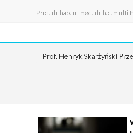
Prof. dr hab. n. med. dr h.c. mult
Prof. Henryk Skarżyński Prz