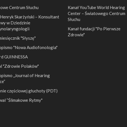
towe Centrum Słuchu
Kanał YouTube World Hearing
Center – Światowego Centrum
 Henryk Skarżyński – Konsultant
Słuchu
wy w Dziedzinie
ynolaryngologii
Kanał fundacji "Po Pierwsze
Zdrowie"
esięcznik "Słyszę"
opismo "Nowa Audiofonologia"
rd GUINNESSA
al "Zdrowie Polaków"
pismo „Journal of Hearing
ce”
nie częściowej głuchoty (PDT)
wal “Ślimakowe Rytmy"