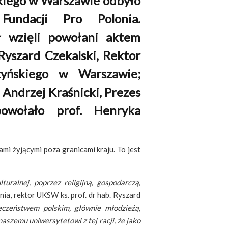
kiego w Warszawie odbyło
undacji Pro Polonia.
 wzięli powołani aktem
 Ryszard Czekalski, Rektor
zyńskiego w Warszawie;
 Andrzej Kraśnicki, Prezes
powołało prof. Henryka
ami żyjącymi poza granicami kraju. To jest
ralnej, poprzez religijną, gospodarczą,
ia, rektor UKSW ks. prof. dr hab. Ryszard
eczeństwem polskim, głównie młodzieżą,
aszemu uniwersytetowi z tej racji, że jako