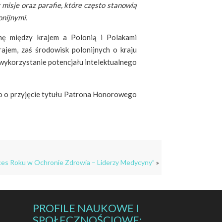
 misje oraz parafie, które często stanowią
onijnymi.
anę między krajem a Polonią i Polakami
ajem, zaś środowisk polonijnych o kraju
 wykorzystanie potencjału intelektualnego
go o przyjęcie tytułu Patrona Honorowego
Sukces Roku w Ochronie Zdrowia – Liderzy Medycyny”
»
PROFILE NAUKOWE I
SPOŁECZNOŚCIOWE: