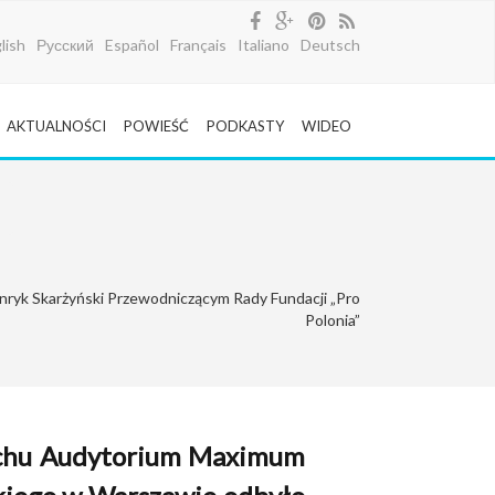
lish
Русский
Español
Français
Italiano
Deutsch
AKTUALNOŚCI
POWIEŚĆ
PODKASTY
WIDEO
enryk Skarżyński Przewodniczącym Rady Fundacji „Pro
Polonia”
achu Audytorium Maximum