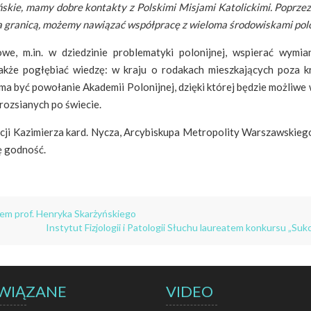
ańskie, mamy dobre kontakty z Polskimi Misjami Katolickimi. Poprzez
 za granicą, możemy nawiązać współpracę z wieloma środowiskami pol
owe, m.in. w dziedzinie problematyki polonijnej, wspierać wymi
akże pogłębiać wiedzę: w kraju o rodakach mieszkających poza kr
ma być powołanie Akademii Polonijnej, dzięki której będzie możliwe
ozsianych po świecie.
ncji Kazimierza kard. Nycza, Arcybiskupa Metropolity Warszawskie
ę godność.
łem prof. Henryka Skarżyńskiego
Instytut Fizjologii i Patologii Słuchu laureatem konkursu „
WIĄZANE
VIDEO