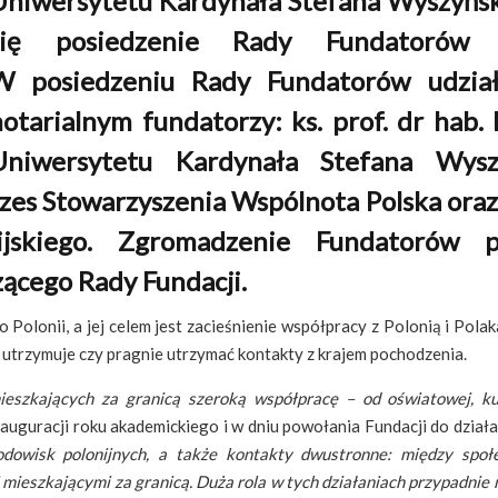
Uniwersytetu Kardynała Stefana Wyszyńs
się posiedzenie Rady Fundatorów F
W posiedzeniu Rady Fundatorów udział
otarialnym fundatorzy: ks. prof. dr hab.
Uniwersytetu Kardynała Stefana Wys
ezes Stowarzyszenia Wspólnota Polska oraz
ijskiego. Zgromadzenie Fundatorów 
ącego Rady Fundacji.
 Polonii, a jej celem jest zacieśnienie współpracy z Polonią i Polak
 utrzymuje czy pragnie utrzymać kontakty z krajem pochodzenia.
szkających za granicą szeroką współpracę – od oświatowej, kultu
auguracji roku akademickiego i w dniu powołania Fundacji do działan
odowisk polonijnych, a także kontakty dwustronne: między społ
mieszkającymi za granicą. Duża rola w tych działaniach przypadnie n