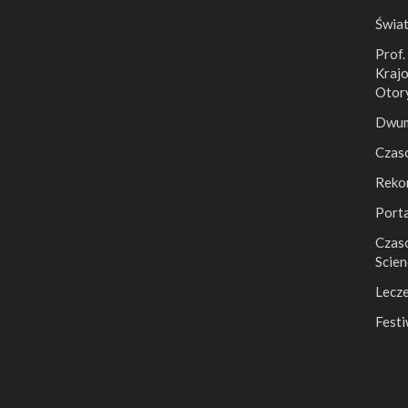
Świa
Prof.
Krajo
Otor
Dwumi
Czas
Reko
Port
Czaso
Scien
Lecze
Festi