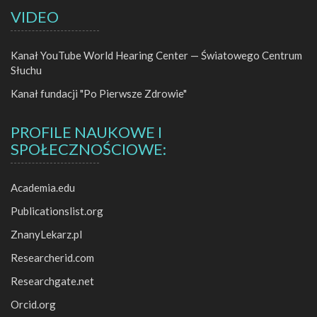
VIDEO
Kanał YouTube World Hearing Center — Światowego Centrum
Słuchu
Kanał fundacji "Po Pierwsze Zdrowie"
PROFILE NAUKOWE I
SPOŁECZNOŚCIOWE:
Academia.edu
Publicationslist.org
ZnanyLekarz.pl
Researcherid.com
Researchgate.net
Orcid.org