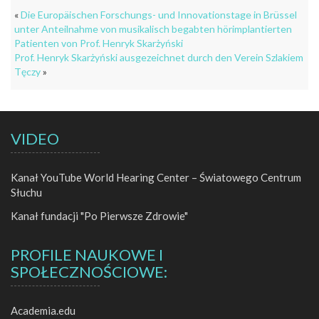
«
Die Europäischen Forschungs- und Innovationstage in Brüssel
unter Anteilnahme von musikalisch begabten hörimplantierten
Patienten von Prof. Henryk Skarżyński
Prof. Henryk Skarżyński ausgezeichnet durch den Verein Szlakiem
Tęczy
»
VIDEO
Kanał YouTube World Hearing Center – Światowego Centrum
Słuchu
Kanał fundacji "Po Pierwsze Zdrowie"
PROFILE NAUKOWE I
SPOŁECZNOŚCIOWE:
Academia.edu