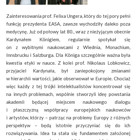
Zainteresowania prof. Felixa Ungera, który do tej pory pełni
funkcję prezydenta EASA, zawsze wychodziły daleko poza
medycynę. Już od połowy lat 80., wraz z nieżyjącym obecnie
Kardynałem Königiem, regularnie spotykał się
on z wybitnymi naukowcami z Wiednia, Monachium,
Innsbrucku i Salzburga. Dla Königa szczególnie ważna była
kwestia etyki w nauce. Z kolei prof. Nikolaus Lobkowicz,
przyjaciel Kardynała, był zaniepokojony zmianami
w hierarchii wartości, jakie obserwował w Europie. Chociaż
więc każdy z tej trójki intelektualistów koncentrował się
na innych problemach, wspólnie stworzyli ideę powstania
akademii będącej miejscem naukowego dialogu
i płaszczyzną współpracy europejskich naukowców
i artystów, którzy – patrząc na problemy Europy z różnych
perspektyw – będą istotnie przyczyniać się do ich
rozwiązywania. Idea ta stała się fundamentem założonej