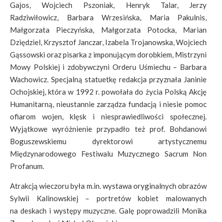
Gajos, Wojciech Pszoniak, Henryk Talar, Jerzy
Radziwiłowicz, Barbara Wrzesińska, Maria Pakulnis,
Małgorzata Pieczyńska, Małgorzata Potocka, Marian
Dziędziel, Krzysztof Janczar, Izabela Trojanowska, Wojciech
Gąssowski oraz pisarka z imponującym dorobkiem, Mistrzyni
Mowy Polskiej i zdobywczyni Orderu Uśmiechu – Barbara
Wachowicz. Specjalną statuetkę redakcja przyznała Janinie
Ochojskiej, która w 1992 r. powołała do życia Polską Akcję
Humanitarną, nieustannie zarządza fundacją i niesie pomoc
ofiarom wojen, klęsk i niesprawiedliwości społecznej.
Wyjątkowe wyróżnienie przypadło też prof. Bohdanowi
Boguszewskiemu dyrektorowi artystycznemu
Międzynarodowego Festiwalu Muzycznego Sacrum Non
Profanum.
Atrakcją wieczoru była m.in. wystawa oryginalnych obrazów
Sylwii Kalinowskiej – portretów kobiet malowanych
na deskach i występy muzyczne. Galę poprowadzili Monika