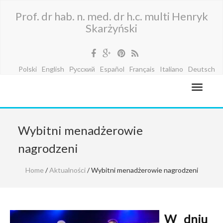
Prof. dr hab. n. med. dr h.c. multi Henryk
Skarżyński
Polski
English
Русский
Español
Français
Italiano
Deutsch
Wybitni menadżerowie
nagrodzeni
Home
/
Aktualności
/ Wybitni menadżerowie nagrodzeni
W dniu