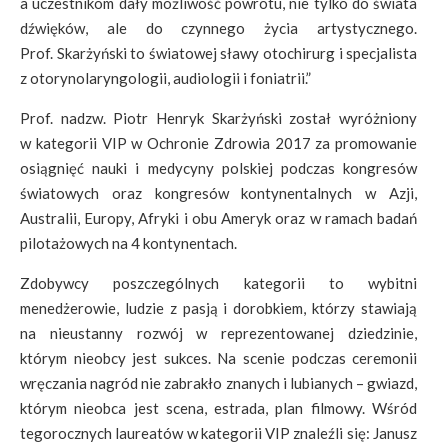
a uczestnikom dały możliwość powrotu, nie tylko do świata
dźwięków, ale do czynnego życia artystycznego.
Prof. Skarżyński to światowej sławy otochirurg i specjalista
z otorynolaryngologii, audiologii i foniatrii.”
Prof. nadzw. Piotr Henryk Skarżyński został wyróżniony
w kategorii VIP w Ochronie Zdrowia 2017 za promowanie
osiągnięć nauki i medycyny polskiej podczas kongresów
światowych oraz kongresów kontynentalnych w Azji,
Australii, Europy, Afryki i obu Ameryk oraz w ramach badań
pilotażowych na 4 kontynentach.
Zdobywcy poszczególnych kategorii to wybitni
menedżerowie, ludzie z pasją i dorobkiem, którzy stawiają
na nieustanny rozwój w reprezentowanej dziedzinie,
którym nieobcy jest sukces. Na scenie podczas ceremonii
wręczania nagród nie zabrakło znanych i lubianych – gwiazd,
którym nieobca jest scena, estrada, plan filmowy. Wśród
tegorocznych laureatów w kategorii VIP znaleźli się: Janusz