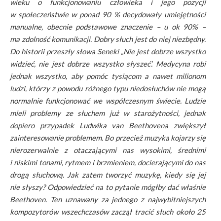
wieku o funkcjonowaniu człowieka i jego pozycji
w społeczeństwie w ponad 90 % decydowały umiejętności
manualne, obecnie podstawowe znaczenie – u ok 90% –
ma zdolność komunikacji. Dobry słuch jest do niej niezbędny.
Do historii przeszły słowa Seneki „Nie jest dobrze wszystko
widzieć, nie jest dobrze wszystko słyszeć’. Medycyna robi
jednak wszystko, aby pomóc tysiącom a nawet milionom
ludzi, którzy z powodu różnego typu niedosłuchów nie mogą
normalnie funkcjonować we współczesnym świecie. Ludzie
mieli problemy ze słuchem już w starożytności, jednak
dopiero przypadek Ludwika van Beethovena zwiększył
zainteresowanie problemem. Bo przecież muzyka kojarzy się
nierozerwalnie z otaczającymi nas wysokimi, średnimi
i niskimi tonami, rytmem i brzmieniem, docierającymi do nas
drogą słuchową. Jak zatem tworzyć muzykę, kiedy się jej
nie słyszy? Odpowiedzieć na to pytanie mógłby dać właśnie
Beethoven. Ten uznawany za jednego z najwybitniejszych
kompozytorów wszechczasów zaczął tracić słuch około 25