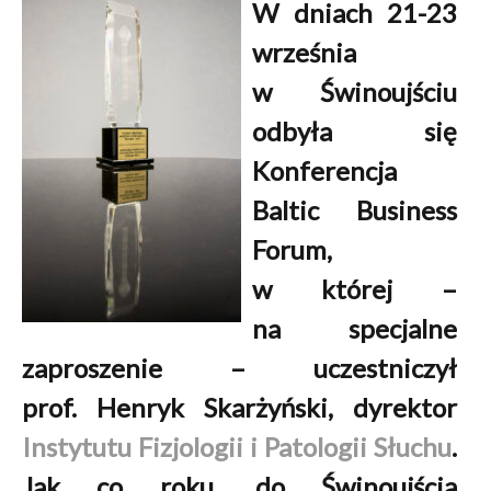
W dniach 21-23
września
w Świnoujściu
odbyła się
Konferencja
Baltic Business
Forum,
w której –
na specjalne
zaproszenie – uczestniczył
prof. Henryk Skarżyński, dyrektor
Instytutu Fizjologii i Patologii Słuchu
.
Jak co roku, do Świnoujścia