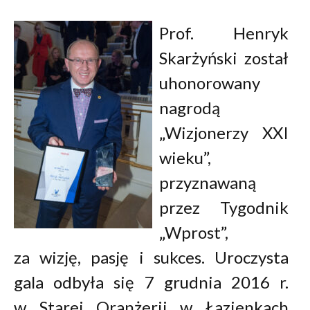
Prof. Henryk
Skarżyński został
uhonorowany
nagrodą
„Wizjonerzy XXI
wieku”,
przyznawaną
przez Tygodnik
„Wprost”,
za wizję, pasję i sukces. Uroczysta
gala odbyła się 7 grudnia 2016 r.
w Starej Oranżerii w Łazienkach