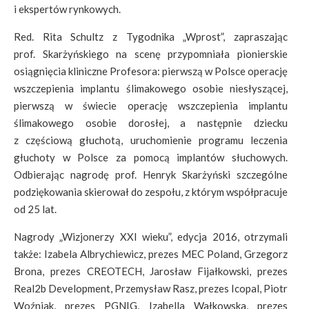
i ekspertów rynkowych.
Red. Rita Schultz z Tygodnika „Wprost”, zapraszając
prof. Skarżyńskiego na scenę przypomniała pionierskie
osiągnięcia kliniczne Profesora: pierwszą w Polsce operację
wszczepienia implantu ślimakowego osobie niesłyszącej,
pierwszą w świecie operację wszczepienia implantu
ślimakowego osobie dorosłej, a następnie dziecku
z częściową głuchotą, uruchomienie programu leczenia
głuchoty w Polsce za pomocą implantów słuchowych.
Odbierając nagrodę prof. Henryk Skarżyński szczególne
podziękowania skierował do zespołu, z którym współpracuje
od 25 lat.
Nagrody „Wizjonerzy XXI wieku”, edycja 2016, otrzymali
także: Izabela Albrychiewicz, prezes MEC Poland, Grzegorz
Brona, prezes CREOTECH, Jarosław Fijałkowski, prezes
Real2b Development, Przemysław Rasz, prezes Icopal, Piotr
Woźniak, prezes PGNIG, Izabella Wałkowska, prezes