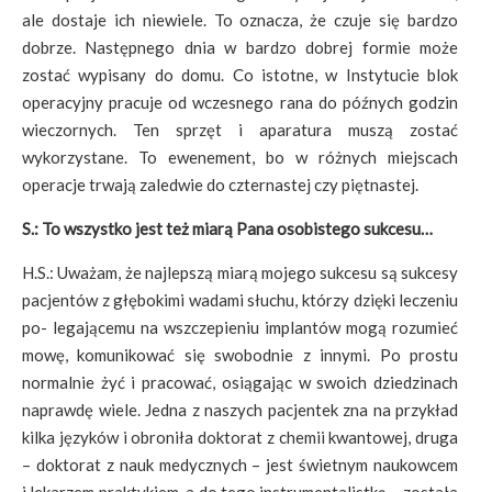
ale dostaje ich niewiele. To oznacza, że czuje się bardzo
dobrze. Następnego dnia w bardzo dobrej formie może
zostać wypisany do domu. Co istotne, w Instytucie blok
operacyjny pracuje od wczesnego rana do późnych godzin
wieczornych. Ten sprzęt i aparatura muszą zostać
wykorzystane. To ewenement, bo w różnych miejscach
operacje trwają zaledwie do czternastej czy piętnastej.
S.: To wszystko jest też miarą Pana osobistego sukcesu…
H.S.: Uważam, że najlepszą miarą mojego sukcesu są sukcesy
pacjentów z głębokimi wadami słuchu, którzy dzięki leczeniu
po- legającemu na wszczepieniu implantów mogą rozumieć
mowę, komunikować się swobodnie z innymi. Po prostu
normalnie żyć i pracować, osiągając w swoich dziedzinach
naprawdę wiele. Jedna z naszych pacjentek zna na przykład
kilka języków i obroniła doktorat z chemii kwantowej, druga
– doktorat z nauk medycznych – jest świetnym naukowcem