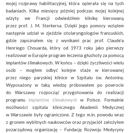
mojej rozprawy habilitacyjnej, która opierała się na tych
badaniach. Kilka miesięcy później podczas mojej kolejnej
wizyty we Francji odwiedziłem klinikę kierowaną
przez prof. J. M. Sterkersa. Dzięki jego pomocy wziąłem
następnie udział w zjeździe otolaryngologów francuskich,
gdzie zapoznałem się z wynikami prac prof. Claude’a
Henriego Chouarda, który od 1973 roku jako pierwszy
realizował w Europie program leczenia głuchoty za pomocą
implantów ślimakowych. W końcu – dzięki życzliwości wielu
osób – mogłem odbyć kolejne staże w kierowanej
przez niego paryskiej klinice w Szpitalu św. Antoniny.
Wyposażony w taką wiedzę próbowałem po powrocie
do Warszawy rozpocząć przygotowania do realizacji
programu
implantów ślimakowych
w Polsce. Formalnie
możliwości szpitala klinicznego Akademii Medycznej
w Warszawie były ograniczone. Z tego m.in. powodu wraz
z gronem wybitnych naukowców oraz przyjaciół założyłem
pozarządową organizację – Fundację Rozwoju Medycyny