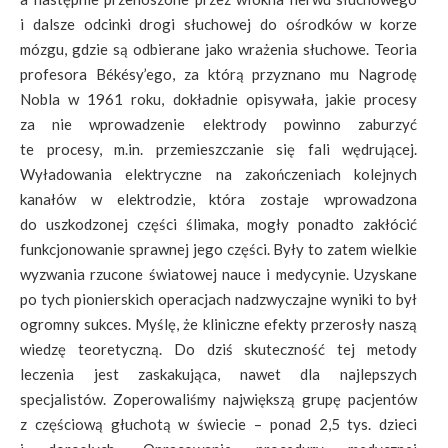
i dalsze odcinki drogi słuchowej do ośrodków w korze
mózgu, gdzie są odbierane jako wrażenia słuchowe. Teoria
profesora Békésy’ego, za którą przyznano mu Nagrodę
Nobla w 1961 roku, dokładnie opisywała, jakie procesy
za nie wprowadzenie elektrody powinno zaburzyć
te procesy, m.in. przemieszczanie się fali wędrującej.
Wyładowania elektryczne na zakończeniach kolejnych
kanałów w elektrodzie, która zostaje wprowadzona
do uszkodzonej części ślimaka, mogły ponadto zakłócić
funkcjonowanie sprawnej jego części. Były to zatem wielkie
wyzwania rzucone światowej nauce i medycynie. Uzyskane
po tych pionierskich operacjach nadzwyczajne wyniki to był
ogromny sukces. Myślę, że kliniczne efekty przerosły naszą
wiedzę teoretyczną. Do dziś skuteczność tej metody
leczenia jest zaskakująca, nawet dla najlepszych
specjalistów. Zoperowaliśmy największą grupę pacjentów
z częściową głuchotą w świecie – ponad 2,5 tys. dzieci