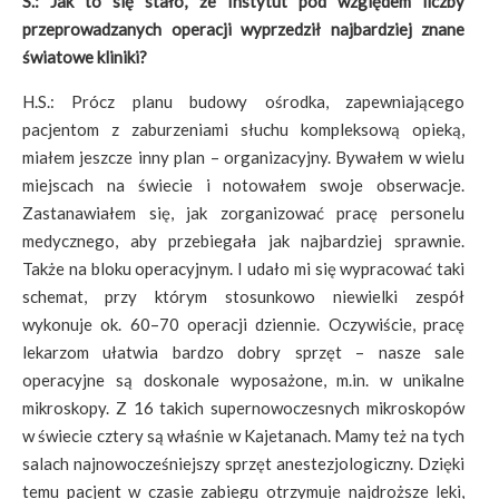
S.: Jak to się stało, że Instytut pod względem liczby
przeprowadzanych operacji wyprzedził najbardziej znane
światowe kliniki?
H.S.: Prócz planu budowy ośrodka, zapewniającego
pacjentom z zaburzeniami słuchu kompleksową opieką,
miałem jeszcze inny plan – organizacyjny. Bywałem w wielu
miejscach na świecie i notowałem swoje obserwacje.
Zastanawiałem się, jak zorganizować pracę personelu
medycznego, aby przebiegała jak najbardziej sprawnie.
Także na bloku operacyjnym. I udało mi się wypracować taki
schemat, przy którym stosunkowo niewielki zespół
wykonuje ok. 60–70 operacji dziennie. Oczywiście, pracę
lekarzom ułatwia bardzo dobry sprzęt – nasze sale
operacyjne są doskonale wyposażone, m.in. w unikalne
mikroskopy. Z 16 takich supernowoczesnych mikroskopów
w świecie cztery są właśnie w Kajetanach. Mamy też na tych
salach najnowocześniejszy sprzęt anestezjologiczny. Dzięki
temu pacjent w czasie zabiegu otrzymuje najdroższe leki,