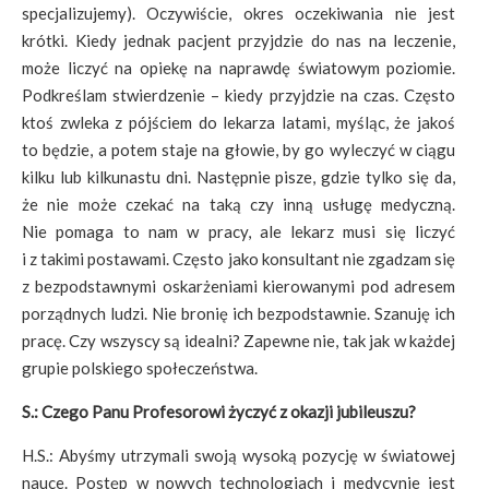
specjalizujemy). Oczywiście, okres oczekiwania nie jest
krótki. Kiedy jednak pacjent przyjdzie do nas na leczenie,
może liczyć na opiekę na naprawdę światowym poziomie.
Podkreślam stwierdzenie – kiedy przyjdzie na czas. Często
ktoś zwleka z pójściem do lekarza latami, myśląc, że jakoś
to będzie, a potem staje na głowie, by go wyleczyć w ciągu
kilku lub kilkunastu dni. Następnie pisze, gdzie tylko się da,
że nie może czekać na taką czy inną usługę medyczną.
Nie pomaga to nam w pracy, ale lekarz musi się liczyć
i z takimi postawami. Często jako konsultant nie zgadzam się
z bezpodstawnymi oskarżeniami kierowanymi pod adresem
porządnych ludzi. Nie bronię ich bezpodstawnie. Szanuję ich
pracę. Czy wszyscy są idealni? Zapewne nie, tak jak w każdej
grupie polskiego społeczeństwa.
S.: Czego Panu Profesorowi życzyć z okazji jubileuszu?
H.S.: Abyśmy utrzymali swoją wysoką pozycję w światowej
nauce. Postęp w nowych technologiach i medycynie jest