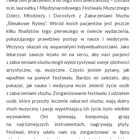
i lekarzem praktykiem, a do tego instrumentalistką – została
m.in. laureatką I Międzynarodowego Festiwalu Muzycznego
Dzieci, Młodzieży i Dorosłych z Zaburzeniami Słuchu
„Ślimakowe Rytmy”. Wśród moich pacjentów jest jeszcze
kilku finalistów tego pierwszego w świecie wydarzenia,
pokazującego prawdziwy postęp w nauce i medycynie.
Wszyscy okazali się wspaniałymi indywidualnościami. Jako
lekarzowi zawsze leżało mi na sercu, aby nasi pacjenci
z zaburzeniami słuchu mogli wykorzystywać swoje zdolności
artystyczne, np. muzyczne. Często jestem pytany, jak
wpadłem na pomysł Festiwalu. Bardzo mi zależało, aby
pokazać, jak nauka i medycyna może zmienić życie osób
z zaburzeniami słuchu. Zorganizowanie festiwalu z udziałem
osób, które przeszły leczenie zaburzeń słuchu, mają dobry
słuch muzyczny i pasję wypełniającą ich życie, było wielkim
wyzwaniem. Oni śpiewają, komponują, grają
na najróżniejszych instrumentach, nagrywają płyty.
Festiwal, który udało nam się zorganizować w lipcu