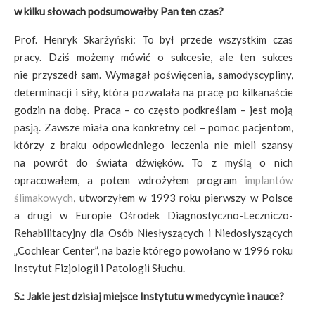
w kilku słowach podsumowałby Pan ten czas?
Prof. Henryk Skarżyński: To był przede wszystkim czas
pracy. Dziś możemy mówić o sukcesie, ale ten sukces
nie przyszedł sam. Wymagał poświęcenia, samodyscypliny,
determinacji i siły, która pozwalała na pracę po kilkanaście
godzin na dobę. Praca – co często podkreślam – jest moją
pasją. Zawsze miała ona konkretny cel – pomoc pacjentom,
którzy z braku odpowiedniego leczenia nie mieli szansy
na powrót do świata dźwięków. To z myślą o nich
opracowałem, a potem wdrożyłem program
implantów
ślimakowych
, utworzyłem w 1993 roku pierwszy w Polsce
a drugi w Europie Ośrodek Diagnostyczno-Leczniczo-
Rehabilitacyjny dla Osób Niesłyszących i Niedosłyszących
„Cochlear Center”, na bazie którego powołano w 1996 roku
Instytut Fizjologii i Patologii Słuchu.
S.: Jakie jest dzisiaj miejsce Instytutu w medycynie i nauce?