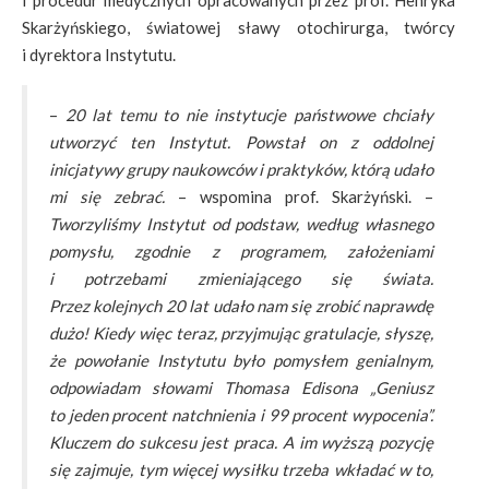
i procedur medycznych opracowanych przez prof. Henryka
Skarżyńskiego, światowej sławy otochirurga, twórcy
i dyrektora Instytutu.
–
20 lat temu to nie instytucje państwowe chciały
utworzyć ten Instytut. Powstał on z oddolnej
inicjatywy grupy naukowców i praktyków, którą udało
mi się zebrać.
– wspomina prof. Skarżyński. –
Tworzyliśmy Instytut od podstaw, według własnego
pomysłu, zgodnie z programem, założeniami
i potrzebami zmieniającego się świata.
Przez kolejnych 20 lat udało nam się zrobić naprawdę
dużo! Kiedy więc teraz, przyjmując gratulacje, słyszę,
że powołanie Instytutu było pomysłem genialnym,
odpowiadam słowami Thomasa Edisona „Geniusz
to jeden procent natchnienia i 99 procent wypocenia”.
Kluczem do sukcesu jest praca. A im wyższą pozycję
się zajmuje, tym więcej wysiłku trzeba wkładać w to,