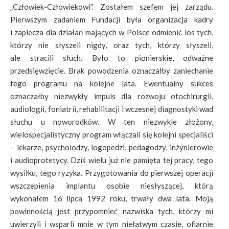
„Człowiek-Człowiekowi”. Zostałem szefem jej zarządu.
Pierwszym zadaniem Fundacji była organizacja kadry
i zaplecza dla działań mających w Polsce odmienić los tych,
którzy nie słyszeli nigdy, oraz tych, którzy słyszeli,
ale stracili słuch. Było to pionierskie, odważne
przedsięwzięcie. Brak powodzenia oznaczałby zaniechanie
tego programu na kolejne lata. Ewentualny sukces
oznaczałby niezwykły impuls dla rozwoju otochirurgii,
audiologii, foniatrii, rehabilitacji i wczesnej diagnostyki wad
słuchu u noworodków. W ten niezwykle złożony,
wielospecjalistyczny program włączali się kolejni specjaliści
– lekarze, psycholodzy, logopedzi, pedagodzy, inżynierowie
i audioprotetycy. Dziś wielu już nie pamięta tej pracy, tego
wysiłku, tego ryzyka. Przygotowania do pierwszej operacji
wszczepienia implantu osobie niesłyszącej, którą
wykonałem 16 lipca 1992 roku, trwały dwa lata. Moją
powinnością jest przypomnieć nazwiska tych, którzy mi
uwierzyli i wsparli mnie w tym niełatwym czasie, ofiarnie