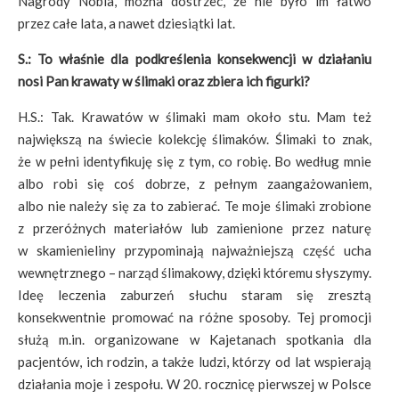
Nagrody Nobla, można dostrzec, że nie było im łatwo
przez całe lata, a nawet dziesiątki lat.
S.: To właśnie dla podkreślenia konsekwencji w działaniu
nosi Pan krawaty w ślimaki oraz zbiera ich figurki?
H.S.: Tak. Krawatów w ślimaki mam około stu. Mam też
największą na świecie kolekcję ślimaków. Ślimaki to znak,
że w pełni identyfikuję się z tym, co robię. Bo według mnie
albo robi się coś dobrze, z pełnym zaangażowaniem,
albo nie należy się za to zabierać. Te moje ślimaki zrobione
z przeróżnych materiałów lub zamienione przez naturę
w skamienieliny przypominają najważniejszą część ucha
wewnętrznego – narząd ślimakowy, dzięki któremu słyszymy.
Ideę leczenia zaburzeń słuchu staram się zresztą
konsekwentnie promować na różne sposoby. Tej promocji
służą m.in. organizowane w Kajetanach spotkania dla
pacjentów, ich rodzin, a także ludzi, którzy od lat wspierają
działania moje i zespołu. W 20. rocznicę pierwszej w Polsce