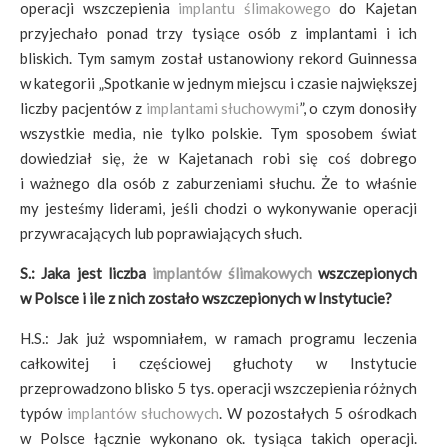
operacji wszczepienia
implantu ślimakowego
do Kajetan
przyjechało ponad trzy tysiące osób z implantami i ich
bliskich. Tym samym został ustanowiony rekord Guinnessa
w kategorii „Spotkanie w jednym miejscu i czasie największej
liczby pacjentów z
implantami słuchowymi
”, o czym donosiły
wszystkie media, nie tylko polskie. Tym sposobem świat
dowiedział się, że w Kajetanach robi się coś dobrego
i ważnego dla osób z zaburzeniami słuchu. Że to właśnie
my jesteśmy liderami, jeśli chodzi o wykonywanie operacji
przywracających lub poprawiających słuch.
S.: Jaka jest liczba
implantów ślimakowych
wszczepionych
w Polsce i ile z nich zostało wszczepionych w Instytucie?
H.S.: Jak już wspomniałem, w ramach programu leczenia
całkowitej i częściowej głuchoty w Instytucie
przeprowadzono blisko 5 tys. operacji wszczepienia różnych
typów
implantów słuchowych
. W pozostałych 5 ośrodkach
w Polsce łącznie wykonano ok. tysiąca takich operacji.