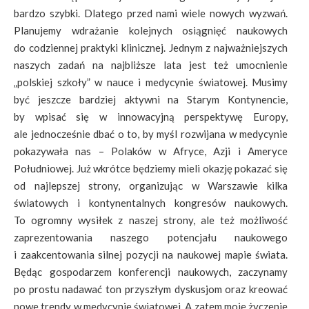
bardzo szybki. Dlatego przed nami wiele nowych wyzwań.
Planujemy wdrażanie kolejnych osiągnięć naukowych
do codziennej praktyki klinicznej. Jednym z najważniejszych
naszych zadań na najbliższe lata jest też umocnienie
„polskiej szkoły” w nauce i medycynie światowej. Musimy
być jeszcze bardziej aktywni na Starym Kontynencie,
by wpisać się w innowacyjną perspektywę Europy,
ale jednocześnie dbać o to, by myśl rozwijana w medycynie
pokazywała nas – Polaków w Afryce, Azji i Ameryce
Południowej. Już wkrótce będziemy mieli okazję pokazać się
od najlepszej strony, organizując w Warszawie kilka
światowych i kontynentalnych kongresów naukowych.
To ogromny wysiłek z naszej strony, ale też możliwość
zaprezentowania naszego potencjału naukowego
i zaakcentowania silnej pozycji na naukowej mapie świata.
Będąc gospodarzem konferencji naukowych, zaczynamy
po prostu nadawać ton przyszłym dyskusjom oraz kreować
nowe trendy w medycynie światowej. A zatem moje życzenie