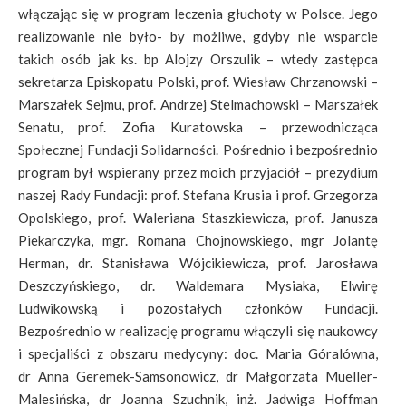
włączając się w program leczenia głuchoty w Polsce. Jego
realizowanie nie było- by możliwe, gdyby nie wsparcie
takich osób jak ks. bp Alojzy Orszulik – wtedy zastępca
sekretarza Episkopatu Polski, prof. Wiesław Chrzanowski –
Marszałek Sejmu, prof. Andrzej Stelmachowski – Marszałek
Senatu, prof. Zofia Kuratowska – przewodnicząca
Społecznej Fundacji Solidarności. Pośrednio i bezpośrednio
program był wspierany przez moich przyjaciół – prezydium
naszej Rady Fundacji: prof. Stefana Krusia i prof. Grzegorza
Opolskiego, prof. Waleriana Staszkiewicza, prof. Janusza
Piekarczyka, mgr. Romana Chojnowskiego, mgr Jolantę
Herman, dr. Stanisława Wójcikiewicza, prof. Jarosława
Deszczyńskiego, dr. Waldemara Mysiaka, Elwirę
Ludwikowską i pozostałych członków Fundacji.
Bezpośrednio w realizację programu włączyli się naukowcy
i specjaliści z obszaru medycyny: doc. Maria Góralówna,
dr Anna Geremek-Samsonowicz, dr Małgorzata Mueller-
Malesińska, dr Joanna Szuchnik, inż. Jadwiga Hoffman