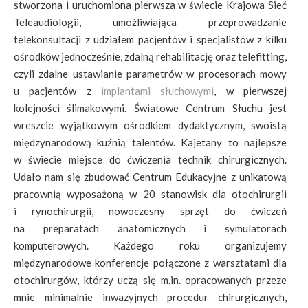
stworzona i uruchomiona pierwsza w świecie Krajowa Sieć
Teleaudiologii, umożliwiająca przeprowadzanie
telekonsultacji z udziałem pacjentów i specjalistów z kilku
ośrodków jednocześnie, zdalną rehabilitację oraz telefitting,
czyli zdalne ustawianie parametrów w procesorach mowy
u pacjentów z
implantami słuchowymi
, w pierwszej
kolejności ślimakowymi. Światowe Centrum Słuchu jest
wreszcie wyjątkowym ośrodkiem dydaktycznym, swoistą
międzynarodową kuźnią talentów. Kajetany to najlepsze
w świecie miejsce do ćwiczenia technik chirurgicznych.
Udało nam się zbudować Centrum Edukacyjne z unikatową
pracownią wyposażoną w 20 stanowisk dla otochirurgii
i rynochirurgii, nowoczesny sprzęt do ćwiczeń
na preparatach anatomicznych i symulatorach
komputerowych. Każdego roku organizujemy
międzynarodowe konferencje połączone z warsztatami dla
otochirurgów, którzy uczą się m.in. opracowanych przeze
mnie minimalnie inwazyjnych procedur chirurgicznych,