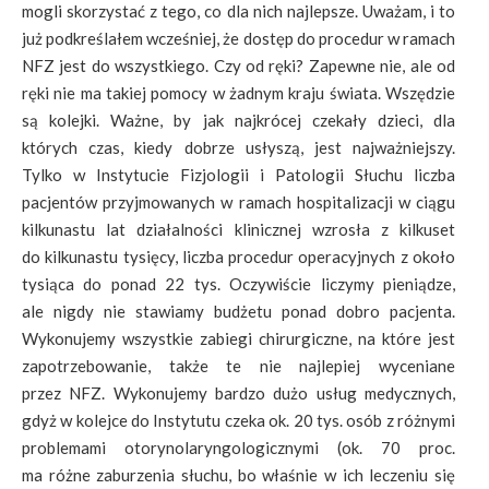
mogli skorzystać z tego, co dla nich najlepsze. Uważam, i to
już podkreślałem wcześniej, że dostęp do procedur w ramach
NFZ jest do wszystkiego. Czy od ręki? Zapewne nie, ale od
ręki nie ma takiej pomocy w żadnym kraju świata. Wszędzie
są kolejki. Ważne, by jak najkrócej czekały dzieci, dla
których czas, kiedy dobrze usłyszą, jest najważniejszy.
Tylko w Instytucie Fizjologii i Patologii Słuchu liczba
pacjentów przyjmowanych w ramach hospitalizacji w ciągu
kilkunastu lat działalności klinicznej wzrosła z kilkuset
do kilkunastu tysięcy, liczba procedur operacyjnych z około
tysiąca do ponad 22 tys. Oczywiście liczymy pieniądze,
ale nigdy nie stawiamy budżetu ponad dobro pacjenta.
Wykonujemy wszystkie zabiegi chirurgiczne, na które jest
zapotrzebowanie, także te nie najlepiej wyceniane
przez NFZ. Wykonujemy bardzo dużo usług medycznych,
gdyż w kolejce do Instytutu czeka ok. 20 tys. osób z różnymi
problemami otorynolaryngologicznymi (ok. 70 proc.
ma różne zaburzenia słuchu, bo właśnie w ich leczeniu się