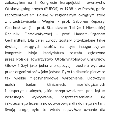
zobaczyłem na I Kongresie Europejskich Towarzystw
Otolaryngologicznych (EUFOS) w 1988 r. w Paryżu, gdzie
reprezentowałem Polskę w regionalnym okrągłym stole
z przedstawicielami Węgier – prof. Gaborem Répassy,
Czechosłowacji – prof. Stanislavem Tichým i Niemieckiej
Republiki Demokratycznej – prof. Hansem-Jürgenem
Gerhardtem. Dla całej Europy zostały przydzielone takie
dyskusje okrągłych stołów na tym inauguracyjnym
kongresie. Moja kandydatura została zgłoszona
przez Polskie Towarzystwo Otolaryngologów Chirurgów
Głowy i Szyi jako jedna z propozycji i została wybrana
przez organizatorów jako jedyna. Było to dla mnie pierwsze
tak wielkie międzynarodowe wyróżnienie. Dotyczyło
moich badań klinicznych, morfologicznych
i eksperymentalnych, jakie przeprowadziłem pod kątem
wczesnego wykrywania, rozprzestrzeniania się
i skutecznego leczenia nowotworów gardła dolnego i krtani.
Swoją drogą było to wtedy najwyższe uznanie dla