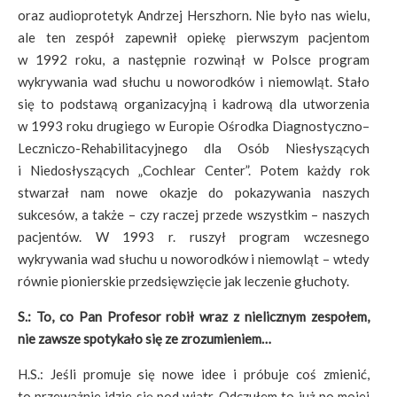
oraz audioprotetyk Andrzej Herszhorn. Nie było nas wielu,
ale ten zespół zapewnił opiekę pierwszym pacjentom
w 1992 roku, a następnie rozwinął w Polsce program
wykrywania wad słuchu u noworodków i niemowląt. Stało
się to podstawą organizacyjną i kadrową dla utworzenia
w 1993 roku drugiego w Europie Ośrodka Diagnostyczno–
Leczniczo-Rehabilitacyjnego dla Osób Niesłyszących
i Niedosłyszących „Cochlear Center”. Potem każdy rok
stwarzał nam nowe okazje do pokazywania naszych
sukcesów, a także – czy raczej przede wszystkim – naszych
pacjentów. W 1993 r. ruszył program wczesnego
wykrywania wad słuchu u noworodków i niemowląt – wtedy
równie pionierskie przedsięwzięcie jak leczenie głuchoty.
S.: To, co Pan Profesor robił wraz z nielicznym zespołem,
nie zawsze spotykało się ze zrozumieniem…
H.S.: Jeśli promuje się nowe idee i próbuje coś zmienić,
to przeważnie idzie się pod wiatr. Odczułem to już po mojej