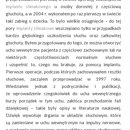
implantu ślimakowego
u osoby dorosłej z częściową
głuchotą, a w 2004 r. wykonałem po raz pierwszy w świecie
taki zabieg u dziecka. To było wielkie osiągnięcie – do tej
pory
implanty ślimakowe
wszczepiano tylko w przypadkach
bardzo głębokiego uszkodzenia słuchu oraz całkowitej
głuchoty. Byłem przygotowany do tego, że można otworzyć
ucho wewnętrzne pacjenta z częściowo zachowanym lub na
niektórych częstotliwościach normalnym słuchem
i uzupełnić to, czego mu brakuje, za pomocą implantu.
Pierwsze operacje, podczas których zachowywałem resztki
słuchowe, zacząłem przeprowadzać w 1997 roku.
Wiedziałem jednak z podręczników i publikacji,
że wprowadzenie czegokolwiek do ucha wewnętrznego
burzy porządek w tym uchu, zakłóca przechodzenie fali
dźwiękowej – takie były opisy w literaturze naukowej.
Dźwięk wywołuje drgania w układzie słuchowym, które
są zamieniane w uchu wewnętrznym na impulsy nerwowe,
a następnie przenoszone przez włókna nerwu słuchowego