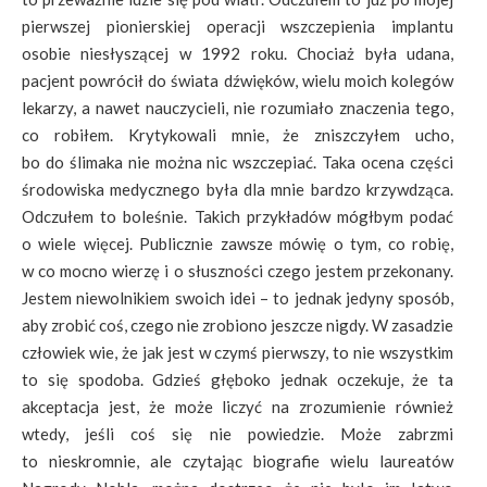
pierwszej pionierskiej operacji wszczepienia implantu
osobie niesłyszącej w 1992 roku. Chociaż była udana,
pacjent powrócił do świata dźwięków, wielu moich kolegów
lekarzy, a nawet nauczycieli, nie rozumiało znaczenia tego,
co robiłem. Krytykowali mnie, że zniszczyłem ucho,
bo do ślimaka nie można nic wszczepiać. Taka ocena części
środowiska medycznego była dla mnie bardzo krzywdząca.
Odczułem to boleśnie. Takich przykładów mógłbym podać
o wiele więcej. Publicznie zawsze mówię o tym, co robię,
w co mocno wierzę i o słuszności czego jestem przekonany.
Jestem niewolnikiem swoich idei – to jednak jedyny sposób,
aby zrobić coś, czego nie zrobiono jeszcze nigdy. W zasadzie
człowiek wie, że jak jest w czymś pierwszy, to nie wszystkim
to się spodoba. Gdzieś głęboko jednak oczekuje, że ta
akceptacja jest, że może liczyć na zrozumienie również
wtedy, jeśli coś się nie powiedzie. Może zabrzmi
to nieskromnie, ale czytając biografie wielu laureatów