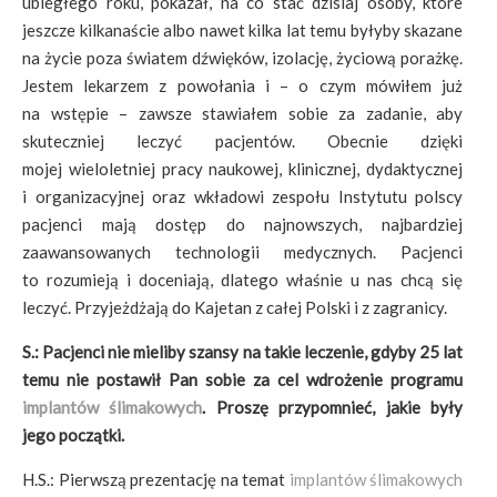
ubiegłego roku, pokazał, na co stać dzisiaj osoby, które
jeszcze kilkanaście albo nawet kilka lat temu byłyby skazane
na życie poza światem dźwięków, izolację, życiową porażkę.
Jestem lekarzem z powołania i – o czym mówiłem już
na wstępie – zawsze stawiałem sobie za zadanie, aby
skuteczniej leczyć pacjentów. Obecnie dzięki
mojej wieloletniej pracy naukowej, klinicznej, dydaktycznej
i organizacyjnej oraz wkładowi zespołu Instytutu polscy
pacjenci mają dostęp do najnowszych, najbardziej
zaawansowanych technologii medycznych. Pacjenci
to rozumieją i doceniają, dlatego właśnie u nas chcą się
leczyć. Przyjeżdżają do Kajetan z całej Polski i z zagranicy.
S.: Pacjenci nie mieliby szansy na takie leczenie, gdyby 25 lat
temu nie postawił Pan sobie za cel wdrożenie programu
implantów ślimakowych
. Proszę przypomnieć, jakie były
jego początki.
H.S.: Pierwszą prezentację na temat
implantów ślimakowych